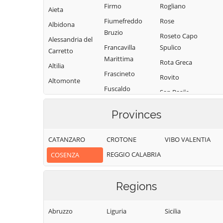
Firmo
Rogliano
Aieta
Fiumefreddo
Rose
Albidona
Bruzio
Roseto Capo
Alessandria del
Francavilla
Spulico
Carretto
Marittima
Rota Greca
Altilia
Frascineto
Rovito
Altomonte
Fuscaldo
San Basile
Amantea
Grimaldi
San Benedetto
Amendolara
Provinces
Grisolia
Ullano
Aprigliano
Guardia
San Cosmo
CATANZARO
CROTONE
VIBO VALENTIA
Belmonte
Piemontese
Albanese
Calabro
REGGIO CALABRIA
COSENZA
San Demetrio
Lago
Belsito
Corone
Laino Borgo
Belvedere
Regions
San Donato di
Laino Castello
Marittimo
Ninea
Lappano
Bianchi
Abruzzo
Liguria
Sicilia
San Fili
Lattarico