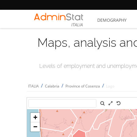
DEMOGRAPHY
ITALIA
Maps, analysis an
Levels of employment and unemploymen
/
/
/
ITALIA
Calabria
Province of Cosenza
Lago