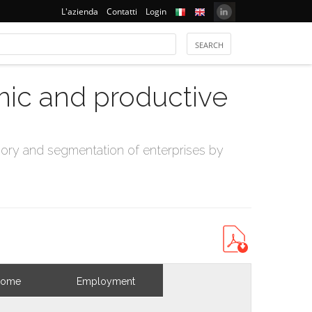
L'azienda
Contatti
Login
mic and productive
ry and segmentation of enterprises by
come
Employment