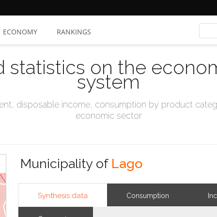
ECONOMY
RANKINGS
d statistics on the econo
system
t, disposable income, consumption by product catego
economic sector
Municipality of
Lago
Synthesis data
Consumption
In