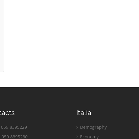
tacts
Italia
059 8395229
Demography
 059 8395230
Economy