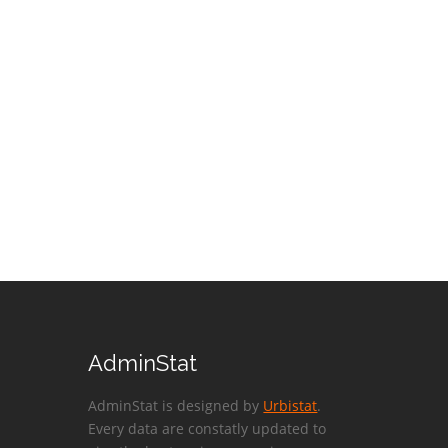
AdminStat
AdminStat is designed by
Urbistat
.
Every data are constatly updated to