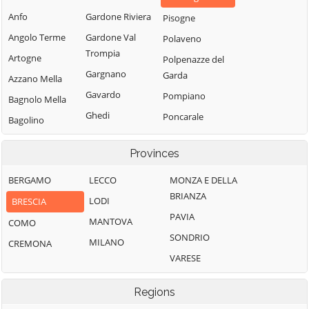
Anfo
Gardone Riviera
Pisogne
Angolo Terme
Gardone Val
Polaveno
Trompia
Artogne
Polpenazze del
Gargnano
Garda
Azzano Mella
Gavardo
Pompiano
Bagnolo Mella
Ghedi
Poncarale
Bagolino
Gianico
Ponte di Legno
Barbariga
Provinces
Gottolengo
Pontevico
Barghe
Gussago
Pontoglio
BERGAMO
LECCO
MONZA E DELLA
Bassano
BRIANZA
Bresciano
Idro
Pozzolengo
LODI
BRESCIA
PAVIA
Bedizzole
Incudine
Pralboino
MANTOVA
COMO
SONDRIO
Berlingo
Irma
Preseglie
MILANO
CREMONA
VARESE
Berzo Demo
Iseo
Prevalle
Berzo Inferiore
Isorella
Provaglio d'Iseo
Regions
Bienno
Lavenone
Provaglio Val