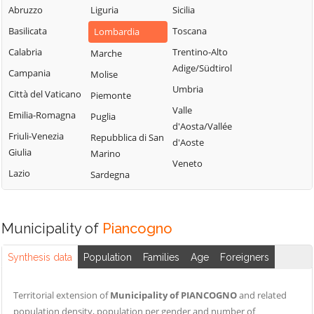
Abruzzo
Liguria
Sabbia
Sicilia
Bione
Leno
Basilicata
Puegnago del
Toscana
Lombardia
Borgo San
Limone sul Garda
Garda
Giacomo
Calabria
Trentino-Alto
Marche
Lodrino
Quinzano d'Oglio
Adige/Südtirol
Borgosatollo
Campania
Molise
Lograto
Remedello
Umbria
Borno
Città del Vaticano
Piemonte
Lonato del Garda
Rezzato
Valle
Botticino
Emilia-Romagna
Puglia
Longhena
d'Aosta/Vallée
Roccafranca
Bovegno
Friuli-Venezia
Repubblica di San
Losine
d'Aoste
Giulia
Rodengo Saiano
Marino
Bovezzo
Lozio
Veneto
Lazio
Roè Volciano
Sardegna
Brandico
Lumezzane
Roncadelle
Braone
Maclodio
Rovato
Breno
Magasa
Municipality of
Piancogno
Rudiano
Brescia
Mairano
Sabbio Chiese
Synthesis data
Population
Families
Age
Foreigners
Brione
Malegno
Sale Marasino
Caino
Malonno
Territorial extension of
Municipality of PIANCOGNO
and related
Salò
Calcinato
Manerba del
population density, population per gender and number of