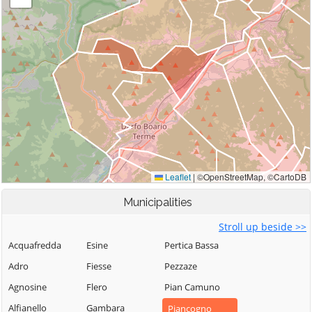
Municipalities
Stroll up beside >>
Acquafredda
Esine
Pertica Bassa
Adro
Fiesse
Pezzaze
Agnosine
Flero
Pian Camuno
Alfianello
Gambara
Piancogno