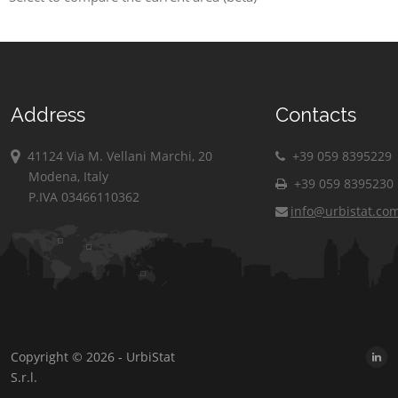
Address
Contacts
41124 Via M. Vellani Marchi, 20
+39 059 8395229
Modena, Italy
+39 059 8395230
P.IVA 03466110362
info@urbistat.co
Copyright © 2026 - UrbiStat
S.r.l.