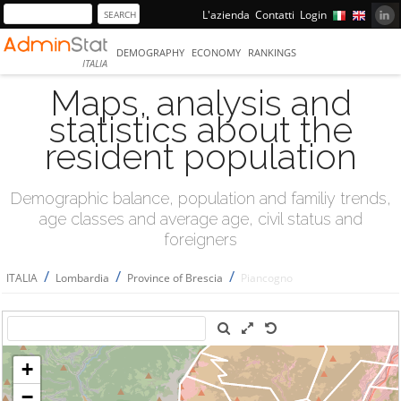
L'azienda
Contatti
Login
DEMOGRAPHY
ECONOMY
RANKINGS
ITALIA
Maps, analysis and
statistics about the
resident population
Demographic balance, population and familiy trends,
age classes and average age, civil status and
foreigners
/
/
/
ITALIA
Lombardia
Province of Brescia
Piancogno