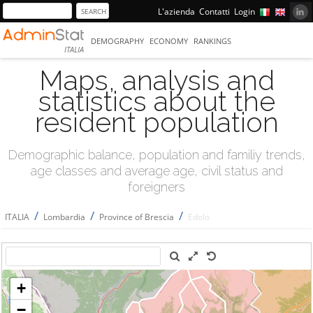
L'azienda
Contatti
Login
DEMOGRAPHY
ECONOMY
RANKINGS
ITALIA
Maps, analysis and
statistics about the
resident population
Demographic balance, population and familiy trends,
age classes and average age, civil status and
foreigners
/
/
/
ITALIA
Lombardia
Province of Brescia
Edolo