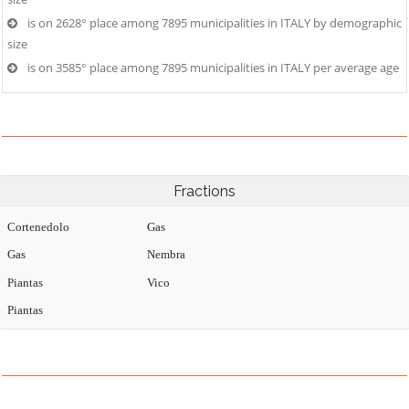
is on 2628° place among 7895 municipalities in ITALY by demographic
size
is on 3585° place among 7895 municipalities in ITALY per average age
Fractions
Cortenedolo
Gas
Gas
Nembra
Piantas
Vico
Piantas