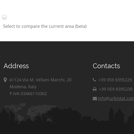
Select to compare the current area (beta)
Address
Contacts
41124 Via M. Vellani Marchi, 20
+39 059 8395229
Modena, Italy
+39 059 8395230
P.IVA 03466110362
info@urbistat.co