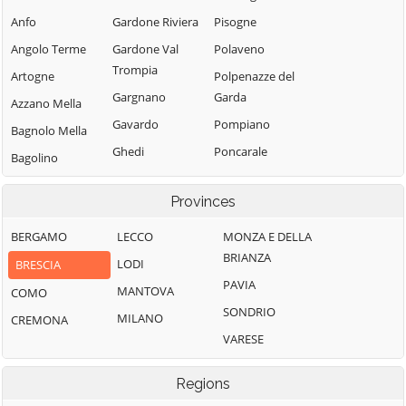
Anfo
Gardone Riviera
Pisogne
Angolo Terme
Gardone Val
Polaveno
Trompia
Artogne
Polpenazze del
Gargnano
Garda
Azzano Mella
Gavardo
Pompiano
Bagnolo Mella
Ghedi
Poncarale
Bagolino
Gianico
Ponte di Legno
Barbariga
Provinces
Gottolengo
Pontevico
Barghe
Gussago
Pontoglio
BERGAMO
LECCO
MONZA E DELLA
Bassano
BRIANZA
Bresciano
Idro
Pozzolengo
LODI
BRESCIA
PAVIA
Bedizzole
Incudine
Pralboino
MANTOVA
COMO
SONDRIO
Berlingo
Irma
Preseglie
MILANO
CREMONA
VARESE
Berzo Demo
Iseo
Prevalle
Berzo Inferiore
Isorella
Provaglio d'Iseo
Regions
Bienno
Lavenone
Provaglio Val