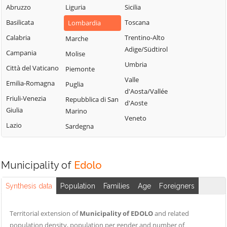
Sabbia
Abruzzo
Liguria
Sicilia
Bione
Leno
Puegnago del
Basilicata
Toscana
Lombardia
Borgo San
Limone sul Garda
Garda
Giacomo
Calabria
Trentino-Alto
Marche
Lodrino
Quinzano d'Oglio
Adige/Südtirol
Borgosatollo
Campania
Molise
Lograto
Remedello
Umbria
Borno
Città del Vaticano
Piemonte
Lonato del Garda
Rezzato
Valle
Botticino
Emilia-Romagna
Puglia
Longhena
d'Aosta/Vallée
Roccafranca
Bovegno
Friuli-Venezia
Repubblica di San
Losine
d'Aoste
Rodengo Saiano
Giulia
Marino
Bovezzo
Lozio
Veneto
Roè Volciano
Lazio
Sardegna
Brandico
Lumezzane
Roncadelle
Braone
Maclodio
Rovato
Breno
Magasa
Municipality of
Edolo
Rudiano
Brescia
Mairano
Sabbio Chiese
Synthesis data
Population
Families
Age
Foreigners
Brione
Malegno
Sale Marasino
Caino
Malonno
Territorial extension of
Municipality of EDOLO
and related
Salò
Calcinato
Manerba del
population density, population per gender and number of