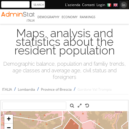
L'azienda
Contatti
Login
DEMOGRAPHY
ECONOMY
RANKINGS
ITALIA
Maps, analysis and
statistics about the
resident population
Demographic balance, population and familiy trends,
age classes and average age, civil status and
foreigners
/
/
/
ITALIA
Lombardia
Province of Brescia
Gardone Val Trompia