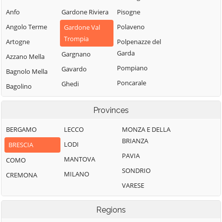
Anfo
Gardone Riviera
Pisogne
Angolo Terme
Polaveno
Gardone Val
Trompia
Artogne
Polpenazze del
Garda
Gargnano
Azzano Mella
Pompiano
Gavardo
Bagnolo Mella
Poncarale
Ghedi
Bagolino
Ponte di Legno
Gianico
Barbariga
Provinces
Pontevico
Gottolengo
Barghe
Pontoglio
Gussago
BERGAMO
LECCO
MONZA E DELLA
Bassano
BRIANZA
Bresciano
Pozzolengo
Idro
LODI
BRESCIA
PAVIA
Bedizzole
Pralboino
Incudine
MANTOVA
COMO
SONDRIO
Berlingo
Preseglie
Irma
MILANO
CREMONA
VARESE
Berzo Demo
Prevalle
Iseo
Berzo Inferiore
Provaglio d'Iseo
Isorella
Regions
Bienno
Provaglio Val
Lavenone