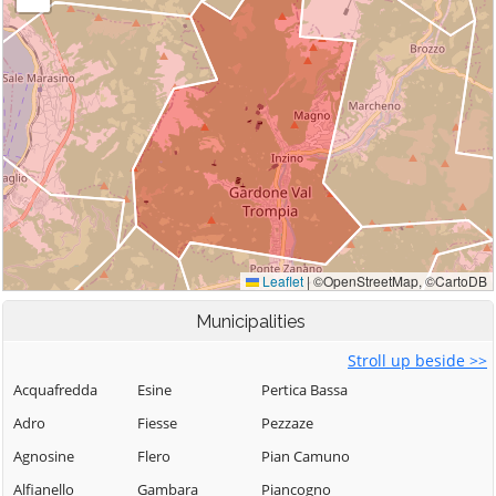
Municipalities
Stroll up beside >>
Acquafredda
Esine
Pertica Bassa
Adro
Fiesse
Pezzaze
Agnosine
Flero
Pian Camuno
Alfianello
Gambara
Piancogno