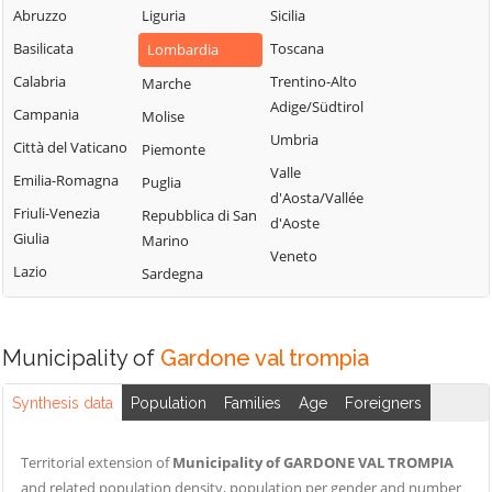
Sabbia
Abruzzo
Liguria
Sicilia
Bione
Leno
Puegnago del
Basilicata
Toscana
Lombardia
Borgo San
Limone sul Garda
Garda
Giacomo
Calabria
Trentino-Alto
Marche
Lodrino
Quinzano d'Oglio
Adige/Südtirol
Borgosatollo
Campania
Molise
Lograto
Remedello
Umbria
Borno
Città del Vaticano
Piemonte
Lonato del Garda
Rezzato
Valle
Botticino
Emilia-Romagna
Puglia
Longhena
d'Aosta/Vallée
Roccafranca
Bovegno
Friuli-Venezia
Repubblica di San
Losine
d'Aoste
Rodengo Saiano
Giulia
Marino
Bovezzo
Lozio
Veneto
Roè Volciano
Lazio
Sardegna
Brandico
Lumezzane
Roncadelle
Braone
Maclodio
Rovato
Breno
Magasa
Municipality of
Gardone val trompia
Rudiano
Brescia
Mairano
Sabbio Chiese
Synthesis data
Population
Families
Age
Foreigners
Brione
Malegno
Sale Marasino
Caino
Malonno
Territorial extension of
Municipality of GARDONE VAL TROMPIA
Salò
Calcinato
Manerba del
and related population density, population per gender and number