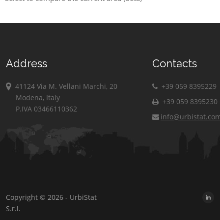
Address
Contacts
41124 Via M. Vellani Marchi, 20
+39 059 8395229
Modena, Italy
+39 059 8395230
P.IVA 03466110362
info@urbistat.co
Copyright © 2026 - UrbiStat
S.r.l.