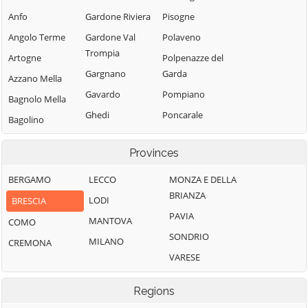
Anfo
Gardone Riviera
Pisogne
Angolo Terme
Gardone Val
Polaveno
Trompia
Artogne
Polpenazze del
Gargnano
Garda
Azzano Mella
Gavardo
Pompiano
Bagnolo Mella
Ghedi
Poncarale
Bagolino
Gianico
Ponte di Legno
Barbariga
Provinces
Gottolengo
Pontevico
Barghe
Gussago
Pontoglio
BERGAMO
LECCO
MONZA E DELLA
Bassano
BRIANZA
Bresciano
Idro
Pozzolengo
LODI
BRESCIA
PAVIA
Bedizzole
Incudine
Pralboino
MANTOVA
COMO
SONDRIO
Berlingo
Irma
Preseglie
MILANO
CREMONA
VARESE
Berzo Demo
Iseo
Prevalle
Berzo Inferiore
Provaglio d'Iseo
Isorella
Regions
Bienno
Provaglio Val
Lavenone