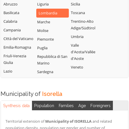
Sabbia
Abruzzo
Liguria
Sicilia
Bione
Leno
Puegnago del
Basilicata
Toscana
Lombardia
Borgo San
Limone sul Garda
Garda
Giacomo
Calabria
Trentino-Alto
Marche
Lodrino
Quinzano d'Oglio
Adige/Südtirol
Borgosatollo
Campania
Molise
Lograto
Remedello
Umbria
Borno
Città del Vaticano
Piemonte
Lonato del Garda
Rezzato
Valle
Botticino
Emilia-Romagna
Puglia
Longhena
d'Aosta/Vallée
Roccafranca
Bovegno
Friuli-Venezia
Repubblica di San
Losine
d'Aoste
Rodengo Saiano
Giulia
Marino
Bovezzo
Lozio
Veneto
Roè Volciano
Lazio
Sardegna
Brandico
Lumezzane
Roncadelle
Braone
Maclodio
Rovato
Breno
Magasa
Municipality of
Isorella
Rudiano
Brescia
Mairano
Sabbio Chiese
Synthesis data
Population
Families
Age
Foreigners
Brione
Malegno
Sale Marasino
Caino
Malonno
Territorial extension of
Municipality of ISORELLA
and related
Salò
Calcinato
Manerba del
population density, population per gender and number of