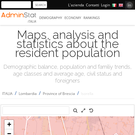
L'azienda
Contatti
Login
DEMOGRAPHY
ECONOMY
RANKINGS
ITALIA
Maps, analysis and
statistics about the
resident population
Demographic balance, population and familiy trends,
age classes and average age, civil status and
foreigners
/
/
/
ITALIA
Lombardia
Province of Brescia
Isorella