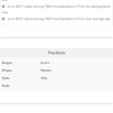
is on 4827° place among 7895 municipalities in ITALY by demographic
size
is on 4873° place among 7895 municipalities in ITALY per average age
Fractions
Biogno
Invico
Biogno
Mandro
Prade
Villa
Prade