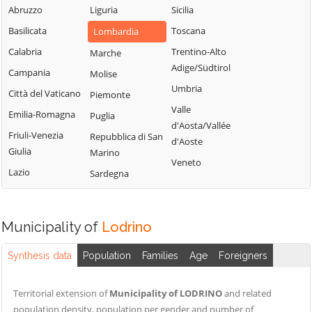
Sabbia
Abruzzo
Liguria
Sicilia
Bione
Leno
Puegnago del
Basilicata
Toscana
Lombardia
Borgo San
Limone sul Garda
Garda
Giacomo
Calabria
Trentino-Alto
Marche
Lodrino
Quinzano d'Oglio
Adige/Südtirol
Borgosatollo
Campania
Molise
Lograto
Remedello
Umbria
Borno
Città del Vaticano
Piemonte
Lonato del Garda
Rezzato
Valle
Botticino
Emilia-Romagna
Puglia
Longhena
d'Aosta/Vallée
Roccafranca
Bovegno
Friuli-Venezia
Repubblica di San
Losine
d'Aoste
Rodengo Saiano
Giulia
Marino
Bovezzo
Lozio
Veneto
Roè Volciano
Lazio
Sardegna
Brandico
Lumezzane
Roncadelle
Braone
Maclodio
Rovato
Breno
Magasa
Municipality of
Lodrino
Rudiano
Brescia
Mairano
Sabbio Chiese
Synthesis data
Population
Families
Age
Foreigners
Brione
Malegno
Sale Marasino
Caino
Malonno
Territorial extension of
Municipality of LODRINO
and related
Salò
Calcinato
Manerba del
population density, population per gender and number of