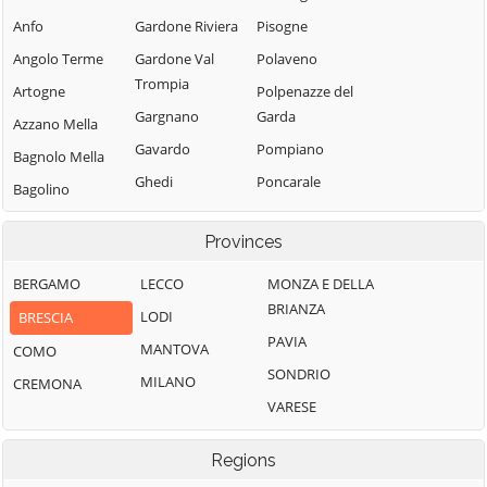
Anfo
Gardone Riviera
Pisogne
Angolo Terme
Gardone Val
Polaveno
Trompia
Artogne
Polpenazze del
Gargnano
Garda
Azzano Mella
Gavardo
Pompiano
Bagnolo Mella
Ghedi
Poncarale
Bagolino
Gianico
Ponte di Legno
Barbariga
Provinces
Gottolengo
Pontevico
Barghe
Gussago
Pontoglio
BERGAMO
LECCO
MONZA E DELLA
Bassano
BRIANZA
Bresciano
Idro
Pozzolengo
LODI
BRESCIA
PAVIA
Bedizzole
Incudine
Pralboino
MANTOVA
COMO
SONDRIO
Berlingo
Irma
Preseglie
MILANO
CREMONA
VARESE
Berzo Demo
Iseo
Prevalle
Berzo Inferiore
Isorella
Provaglio d'Iseo
Regions
Bienno
Lavenone
Provaglio Val