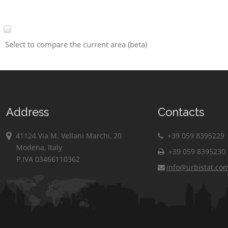
Select to compare the current area (beta)
Address
Contacts
41124 Via M. Vellani Marchi, 20
+39 059 8395229
Modena, Italy
+39 059 8395230
P.IVA 03466110362
info@urbistat.co