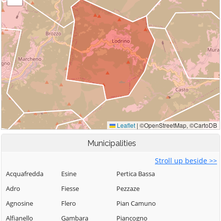
Municipalities
Stroll up beside >>
Acquafredda
Esine
Pertica Bassa
Adro
Fiesse
Pezzaze
Agnosine
Flero
Pian Camuno
Alfianello
Gambara
Piancogno