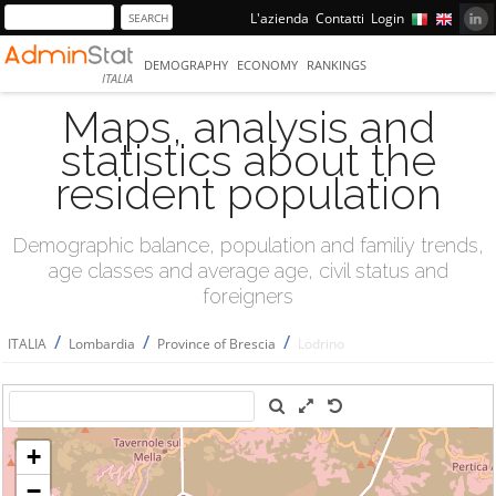
L'azienda
Contatti
Login
DEMOGRAPHY
ECONOMY
RANKINGS
ITALIA
Maps, analysis and
statistics about the
resident population
Demographic balance, population and familiy trends,
age classes and average age, civil status and
foreigners
/
/
/
ITALIA
Lombardia
Province of Brescia
Lodrino