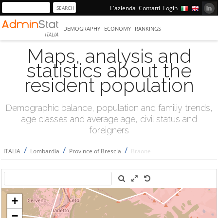
L'azienda
Contatti
Login
DEMOGRAPHY
ECONOMY
RANKINGS
ITALIA
Maps, analysis and
statistics about the
resident population
Demographic balance, population and familiy trends,
age classes and average age, civil status and
foreigners
/
/
/
ITALIA
Lombardia
Province of Brescia
Braone