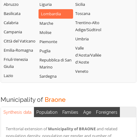
Sabbia
Abruzzo
Liguria
Sicilia
Bione
Leno
Puegnago del
Basilicata
Toscana
Lombardia
Borgo San
Limone sul Garda
Garda
Giacomo
Calabria
Trentino-Alto
Marche
Lodrino
Quinzano d'Oglio
Adige/Südtirol
Borgosatollo
Campania
Molise
Lograto
Remedello
Umbria
Borno
Città del Vaticano
Piemonte
Lonato del Garda
Rezzato
Valle
Botticino
Emilia-Romagna
Puglia
Longhena
d'Aosta/Vallée
Roccafranca
Bovegno
Friuli-Venezia
Repubblica di San
Losine
d'Aoste
Rodengo Saiano
Giulia
Marino
Bovezzo
Lozio
Veneto
Roè Volciano
Lazio
Sardegna
Brandico
Lumezzane
Roncadelle
Braone
Maclodio
Rovato
Breno
Magasa
Municipality of
Braone
Rudiano
Brescia
Mairano
Sabbio Chiese
Synthesis data
Population
Families
Age
Foreigners
Brione
Malegno
Sale Marasino
Caino
Malonno
Territorial extension of
Municipality of BRAONE
and related
Salò
Calcinato
Manerba del
population density, population per gender and number of