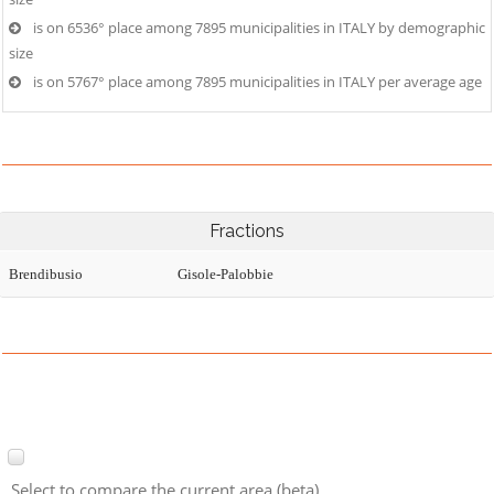
is on 6536° place among 7895 municipalities in ITALY by demographic
size
is on 5767° place among 7895 municipalities in ITALY per average age
Fractions
Brendibusio
Gisole-Palobbie
Select to compare the current area (beta)