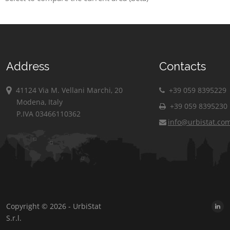
Address
Contacts
41124 Via M. Vellani Marchi, 20
+39 059 8395229
Modena, Italy
+39 059 8395230
P.IVA 03466110362
info@urbistat.co
Copyright © 2026 - UrbiStat
S.r.l.