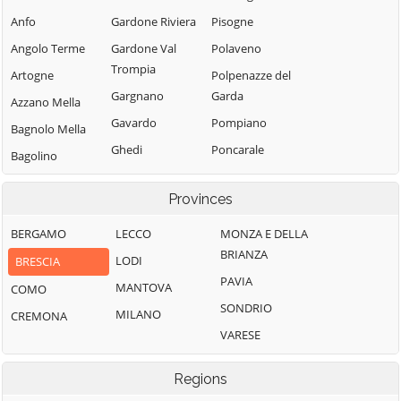
Anfo
Gardone Riviera
Pisogne
Angolo Terme
Gardone Val
Polaveno
Trompia
Artogne
Polpenazze del
Gargnano
Garda
Azzano Mella
Gavardo
Pompiano
Bagnolo Mella
Ghedi
Poncarale
Bagolino
Gianico
Ponte di Legno
Barbariga
Provinces
Gottolengo
Pontevico
Barghe
Gussago
Pontoglio
BERGAMO
LECCO
MONZA E DELLA
Bassano
BRIANZA
Bresciano
Idro
Pozzolengo
LODI
BRESCIA
PAVIA
Bedizzole
Incudine
Pralboino
MANTOVA
COMO
SONDRIO
Berlingo
Irma
Preseglie
MILANO
CREMONA
VARESE
Berzo Demo
Iseo
Prevalle
Berzo Inferiore
Isorella
Provaglio d'Iseo
Regions
Bienno
Lavenone
Provaglio Val