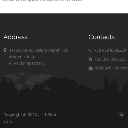
Address
Contacts
41124 Via M. Vellani Marchi, 20
+39 059 8395229
Modena, Italy
+39 059 8395230
P.IVA 03466110362
info@urbistat.co
Copyright © 2026 - UrbiStat
S.r.l.