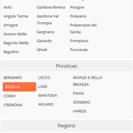
Anfo
Gardone Riviera
Pisogne
Angolo Terme
Gardone Val
Polaveno
Trompia
Artogne
Polpenazze del
Gargnano
Garda
Azzano Mella
Gavardo
Pompiano
Bagnolo Mella
Ghedi
Poncarale
Bagolino
Gianico
Ponte di Legno
Barbariga
Provinces
Gottolengo
Pontevico
Barghe
Gussago
Pontoglio
BERGAMO
LECCO
MONZA E DELLA
Bassano
BRIANZA
Bresciano
Idro
Pozzolengo
LODI
BRESCIA
PAVIA
Bedizzole
Incudine
Pralboino
MANTOVA
COMO
SONDRIO
Berlingo
Irma
Preseglie
MILANO
CREMONA
VARESE
Berzo Demo
Iseo
Prevalle
Berzo Inferiore
Isorella
Provaglio d'Iseo
Regions
Bienno
Lavenone
Provaglio Val