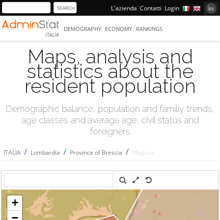
L'azienda
Contatti
Login
DEMOGRAPHY
ECONOMY
RANKINGS
ITALIA
Maps, analysis and
statistics about the
resident population
Demographic balance, population and familiy trends,
age classes and average age, civil status and
foreigners
/
/
/
ITALIA
Lombardia
Province of Brescia
Magasa