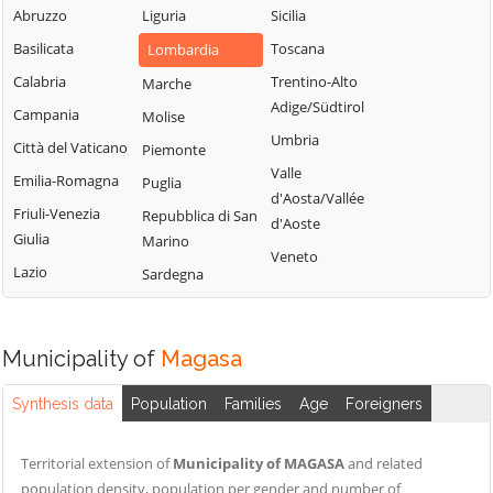
Sabbia
Abruzzo
Liguria
Sicilia
Bione
Leno
Puegnago del
Basilicata
Toscana
Lombardia
Borgo San
Limone sul Garda
Garda
Giacomo
Calabria
Trentino-Alto
Marche
Lodrino
Quinzano d'Oglio
Adige/Südtirol
Borgosatollo
Campania
Molise
Lograto
Remedello
Umbria
Borno
Città del Vaticano
Piemonte
Lonato del Garda
Rezzato
Valle
Botticino
Emilia-Romagna
Puglia
Longhena
d'Aosta/Vallée
Roccafranca
Bovegno
Friuli-Venezia
Repubblica di San
Losine
d'Aoste
Rodengo Saiano
Giulia
Marino
Bovezzo
Lozio
Veneto
Roè Volciano
Lazio
Sardegna
Brandico
Lumezzane
Roncadelle
Braone
Maclodio
Rovato
Breno
Magasa
Municipality of
Magasa
Rudiano
Brescia
Mairano
Sabbio Chiese
Synthesis data
Population
Families
Age
Foreigners
Brione
Malegno
Sale Marasino
Caino
Malonno
Territorial extension of
Municipality of MAGASA
and related
Salò
Calcinato
Manerba del
population density, population per gender and number of