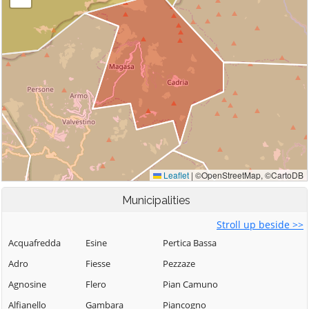
Municipalities
Stroll up beside >>
Acquafredda
Esine
Pertica Bassa
Adro
Fiesse
Pezzaze
Agnosine
Flero
Pian Camuno
Alfianello
Gambara
Piancogno