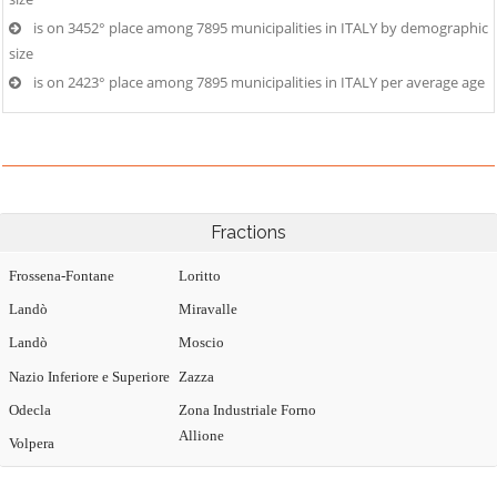
is on 3452° place among 7895 municipalities in ITALY by demographic
size
is on 2423° place among 7895 municipalities in ITALY per average age
Fractions
Frossena-Fontane
Loritto
Landò
Miravalle
Landò
Moscio
Nazio Inferiore e Superiore
Zazza
Odecla
Zona Industriale Forno
Allione
Volpera