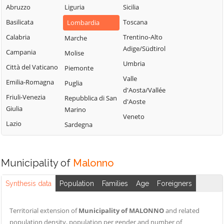
Sabbia
Abruzzo
Liguria
Sicilia
Bione
Leno
Puegnago del
Basilicata
Toscana
Lombardia
Borgo San
Limone sul Garda
Garda
Giacomo
Calabria
Trentino-Alto
Marche
Lodrino
Quinzano d'Oglio
Adige/Südtirol
Borgosatollo
Campania
Molise
Lograto
Remedello
Umbria
Borno
Città del Vaticano
Piemonte
Lonato del Garda
Rezzato
Valle
Botticino
Emilia-Romagna
Puglia
Longhena
d'Aosta/Vallée
Roccafranca
Bovegno
Friuli-Venezia
Repubblica di San
Losine
d'Aoste
Rodengo Saiano
Giulia
Marino
Bovezzo
Lozio
Veneto
Roè Volciano
Lazio
Sardegna
Brandico
Lumezzane
Roncadelle
Braone
Maclodio
Rovato
Breno
Magasa
Municipality of
Malonno
Rudiano
Brescia
Mairano
Sabbio Chiese
Synthesis data
Population
Families
Age
Foreigners
Brione
Malegno
Sale Marasino
Caino
Malonno
Territorial extension of
Municipality of MALONNO
and related
Salò
Calcinato
Manerba del
population density, population per gender and number of