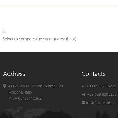
Select to compare the current area (beta)
Address
Contacts
41124 Via M. Vellani Marchi, 20
+39 059 8395229
Modena, Italy
+39 059 8395230
P.IVA 03466110362
info@urbistat.co