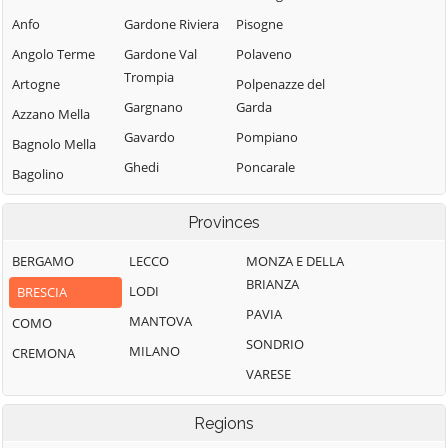
Anfo
Gardone Riviera
Pisogne
Angolo Terme
Gardone Val
Polaveno
Trompia
Artogne
Polpenazze del
Gargnano
Garda
Azzano Mella
Gavardo
Pompiano
Bagnolo Mella
Ghedi
Poncarale
Bagolino
Gianico
Ponte di Legno
Barbariga
Provinces
Gottolengo
Pontevico
Barghe
Gussago
Pontoglio
BERGAMO
LECCO
MONZA E DELLA
Bassano
BRIANZA
Bresciano
Idro
Pozzolengo
LODI
BRESCIA
PAVIA
Bedizzole
Incudine
Pralboino
MANTOVA
COMO
SONDRIO
Berlingo
Irma
Preseglie
MILANO
CREMONA
VARESE
Berzo Demo
Iseo
Prevalle
Berzo Inferiore
Isorella
Provaglio d'Iseo
Regions
Bienno
Lavenone
Provaglio Val