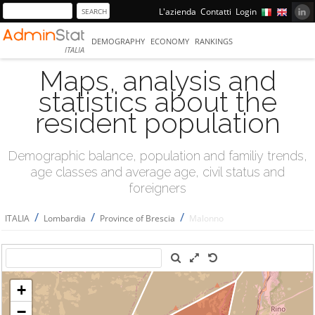
L'azienda
Contatti
Login
DEMOGRAPHY
ECONOMY
RANKINGS
ITALIA
Maps, analysis and
statistics about the
resident population
Demographic balance, population and familiy trends,
age classes and average age, civil status and
foreigners
/
/
/
ITALIA
Lombardia
Province of Brescia
Malonno