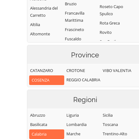
Bruzio
Roseto Capo
Alessandria del
Francavilla
Spulico
Carretto
Marittima
Rota Greca
Altilia
Frascineto
Rovito
Altomonte
Fuscaldo
San Basile
Amantea
Grimaldi
San Benedetto
Amendolara
Province
Grisolia
Ullano
Aprigliano
Guardia
San Cosmo
CATANZARO
CROTONE
VIBO VALENTIA
Belmonte
Piemontese
Albanese
Calabro
REGGIO CALABRIA
COSENZA
Lago
San Demetrio
Belsito
Corone
Laino Borgo
Belvedere
Regioni
San Donato di
Laino Castello
Marittimo
Ninea
Lappano
Bianchi
Abruzzo
Liguria
Sicilia
San Fili
Lattarico
Bisignano
Basilicata
Lombardia
Toscana
San Giorgio
Longobardi
Bocchigliero
Albanese
Marche
Trentino-Alto
Calabria