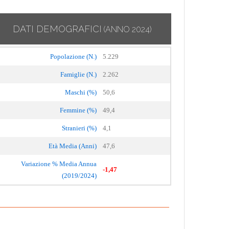
DATI DEMOGRAFICI
(ANNO 2024)
Popolazione (N.)
5.229
Famiglie (N.)
2.262
Maschi (%)
50,6
Femmine (%)
49,4
Stranieri (%)
4,1
Età Media (Anni)
47,6
Variazione % Media Annua
-1,47
(2019/2024)