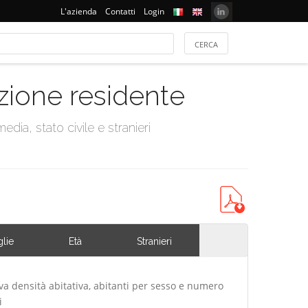
L'azienda
Contatti
Login
azione residente
dia, stato civile e stranieri
lie
Età
Stranieri
iva densità abitativa, abitanti per sesso e numero
i