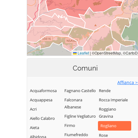
Comuni
Affianca 
Acquaformosa
Fagnano Castello
Rende
Acquappesa
Falconara
Rocca Imperiale
Albanese
Acri
Roggiano
Figline Vegliaturo
Gravina
Aiello Calabro
Firmo
Rogliano
Aieta
Fiumefreddo
Rose
Albidona