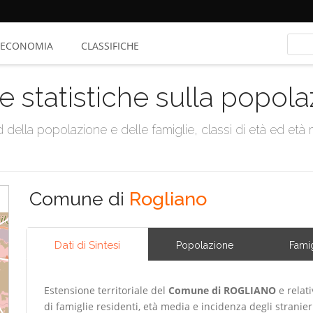
ECONOMIA
CLASSIFICHE
e statistiche sulla popol
della popolazione e delle famiglie, classi di età ed età me
Comune di
Rogliano
Dati di Sintesi
Popolazione
Famig
Estensione territoriale del
Comune di ROGLIANO
e relat
di famiglie residenti, età media e incidenza degli stranier