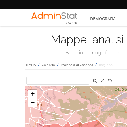
DEMOGRAFIA
ITALIA
Mappe, analisi 
Bilancio demografico, trend 
/
/
/
ITALIA
Calabria
Provincia di Cosenza
Rogliano