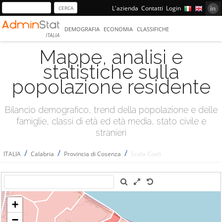
L'azienda
Contatti
Login
DEMOGRAFIA
ECONOMIA
CLASSIFICHE
ITALIA
Mappe, analisi e
statistiche sulla
popolazione residente
Bilancio demografico, trend della popolazione e delle
famiglie, classi di età ed età media, stato civile e
stranieri
/
/
/
ITALIA
Calabria
Provincia di Cosenza
Scala Coeli