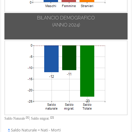
Trebisacce
Vaccarizzo
BILANCIO DEMOGRAFICO
Albanese
(ANNO 2024)
Verbicaro
Villapiana
Zumpano
[1]
[2]
Saldo Naturale
,
Saldo migrat.
^
Saldo Naturale = Nati - Morti