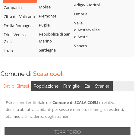
Bisignano
San Giorgio
Adige/Südtirol
Molise
Campania
Longobardi
Bocchigliero
Albanese
Umbria
Piemonte
Città del Vaticano
Longobucco
Bonifati
San Giovanni in
Valle
Puglia
Emilia-Romagna
Lungro
Fiore
Buonvicino
d'Aosta/Vallée
Repubblica di San
Friuli-Venezia
Luzzi
San Lorenzo
d'Aoste
Calopezzati
Marino
Giulia
Bellizzi
Maierà
Veneto
Caloveto
Sardegna
Lazio
San Lorenzo del
Malito
Campana
Vallo
Malvito
Canna
San Lucido
Mandatoriccio
Comune di
Scala coeli
Cariati
San Marco
Mangone
Carolei
Argentano
Dati di Sintesi
Popolazione
Famiglie
Età
Stranieri
Marano
Carpanzano
San Martino di
Marchesato
Finita
Casali del Manco
Estensione territoriale del
Comune di SCALA COELI
e relativa
Marano
San Nicola Arcella
densità abitativa, abitanti per sesso e numero di famiglie residenti,
Cassano all'Ionio
Principato
età media e incidenza degli stranieri
San Pietro in
Castiglione
Marzi
Amantea
Cosentino
Mendicino
TERRITORIO
San Pietro in