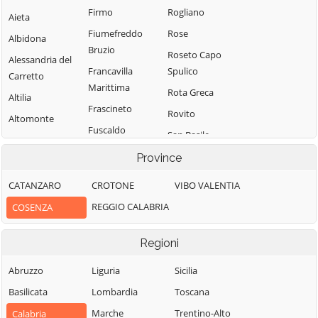
Firmo
Rogliano
Aieta
Fiumefreddo
Rose
Albidona
Bruzio
Roseto Capo
Alessandria del
Francavilla
Spulico
Carretto
Marittima
Rota Greca
Altilia
Frascineto
Rovito
Altomonte
Fuscaldo
San Basile
Amantea
Grimaldi
San Benedetto
Province
Amendolara
Grisolia
Ullano
Aprigliano
CATANZARO
CROTONE
VIBO VALENTIA
Guardia
San Cosmo
Belmonte
REGGIO CALABRIA
COSENZA
Piemontese
Albanese
Calabro
Lago
San Demetrio
Belsito
Regioni
Corone
Laino Borgo
Belvedere
San Donato di
Abruzzo
Liguria
Sicilia
Laino Castello
Marittimo
Ninea
Basilicata
Lombardia
Toscana
Lappano
Bianchi
San Fili
Marche
Trentino-Alto
Calabria
Lattarico