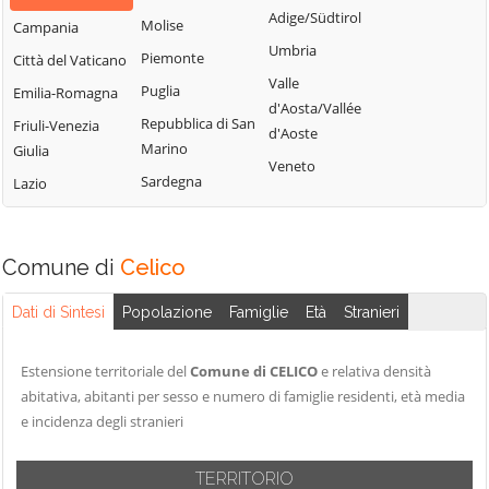
Bisignano
San Giorgio
Adige/Südtirol
Molise
Campania
Longobardi
Bocchigliero
Albanese
Umbria
Piemonte
Città del Vaticano
Longobucco
Bonifati
San Giovanni in
Valle
Puglia
Emilia-Romagna
Lungro
Fiore
Buonvicino
d'Aosta/Vallée
Repubblica di San
Friuli-Venezia
Luzzi
San Lorenzo
d'Aoste
Calopezzati
Marino
Giulia
Bellizzi
Maierà
Veneto
Caloveto
Sardegna
Lazio
San Lorenzo del
Malito
Campana
Vallo
Malvito
Canna
San Lucido
Mandatoriccio
Comune di
Celico
Cariati
San Marco
Mangone
Carolei
Argentano
Dati di Sintesi
Popolazione
Famiglie
Età
Stranieri
Marano
Carpanzano
San Martino di
Marchesato
Finita
Casali del Manco
Estensione territoriale del
Comune di CELICO
e relativa densità
Marano
San Nicola Arcella
abitativa, abitanti per sesso e numero di famiglie residenti, età media
Cassano all'Ionio
Principato
e incidenza degli stranieri
San Pietro in
Castiglione
Marzi
Amantea
Cosentino
Mendicino
TERRITORIO
San Pietro in