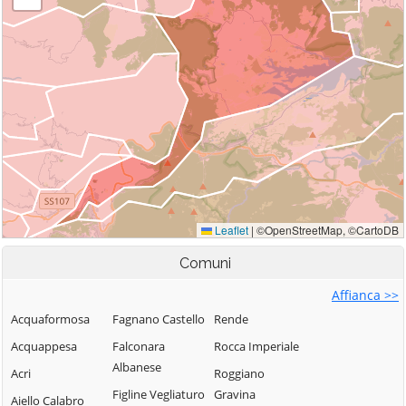
Comuni
Affianca >>
Acquaformosa
Fagnano Castello
Rende
Acquappesa
Falconara
Rocca Imperiale
Albanese
Acri
Roggiano
Figline Vegliaturo
Gravina
Aiello Calabro