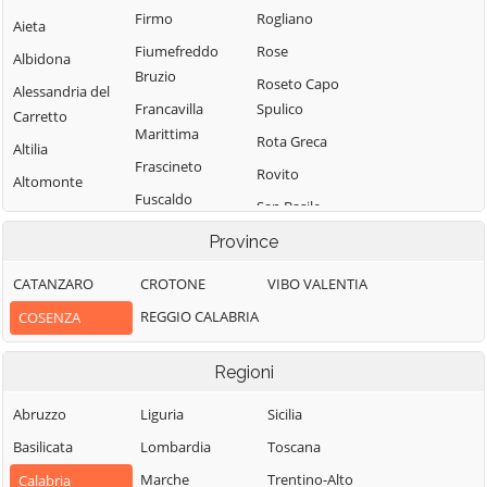
Firmo
Rogliano
Aieta
Fiumefreddo
Rose
Albidona
Bruzio
Roseto Capo
Alessandria del
Francavilla
Spulico
Carretto
Marittima
Rota Greca
Altilia
Frascineto
Rovito
Altomonte
Fuscaldo
San Basile
Amantea
Grimaldi
San Benedetto
Province
Amendolara
Grisolia
Ullano
Aprigliano
CATANZARO
CROTONE
VIBO VALENTIA
Guardia
San Cosmo
Belmonte
REGGIO CALABRIA
COSENZA
Piemontese
Albanese
Calabro
Lago
San Demetrio
Belsito
Regioni
Corone
Laino Borgo
Belvedere
San Donato di
Abruzzo
Liguria
Sicilia
Laino Castello
Marittimo
Ninea
Basilicata
Lombardia
Toscana
Lappano
Bianchi
San Fili
Marche
Trentino-Alto
Calabria
Lattarico