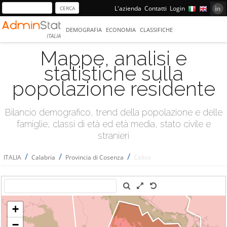
L'azienda
Contatti
Login
DEMOGRAFIA
ECONOMIA
CLASSIFICHE
ITALIA
Mappe, analisi e
statistiche sulla
popolazione residente
Bilancio demografico, trend della popolazione e delle
famiglie, classi di età ed età media, stato civile e
stranieri
/
/
/
ITALIA
Calabria
Provincia di Cosenza
Celico