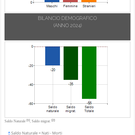
Trebisacce
Vaccarizzo
BILANCIO DEMOGRAFICO
Albanese
(ANNO 2024)
Verbicaro
Villapiana
Zumpano
[1]
[2]
Saldo Naturale
,
Saldo migrat.
^
Saldo Naturale = Nati - Morti