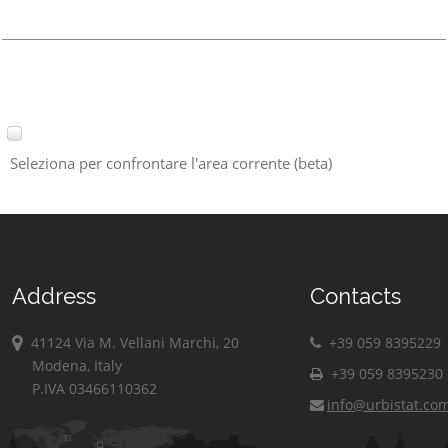
Seleziona per confrontare l'area corrente (beta)
Address
Contacts
41124 Via M. Vellani Marchi, 20
+39 059 8395229
Modena, Italy
+39 059 8395230
P.IVA 03466110362
info@urbistat.co