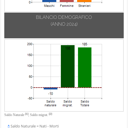
Trebisacce
Vaccarizzo
BILANCIO DEMOGRAFICO
Albanese
(ANNO 2024)
Verbicaro
Villapiana
Zumpano
[1]
[2]
Saldo Naturale
,
Saldo migrat.
^
Saldo Naturale = Nati - Morti