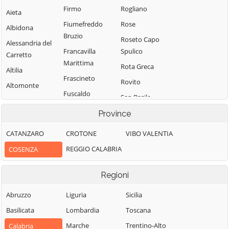
Firmo
Rogliano
Aieta
Fiumefreddo
Rose
Albidona
Bruzio
Roseto Capo
Alessandria del
Francavilla
Spulico
Carretto
Marittima
Rota Greca
Altilia
Frascineto
Rovito
Altomonte
Fuscaldo
San Basile
Amantea
Grimaldi
San Benedetto
Province
Amendolara
Grisolia
Ullano
Aprigliano
CATANZARO
CROTONE
VIBO VALENTIA
Guardia
San Cosmo
Belmonte
REGGIO CALABRIA
COSENZA
Piemontese
Albanese
Calabro
Lago
San Demetrio
Belsito
Regioni
Corone
Laino Borgo
Belvedere
San Donato di
Abruzzo
Liguria
Sicilia
Laino Castello
Marittimo
Ninea
Basilicata
Lombardia
Toscana
Lappano
Bianchi
San Fili
Marche
Trentino-Alto
Calabria
Lattarico