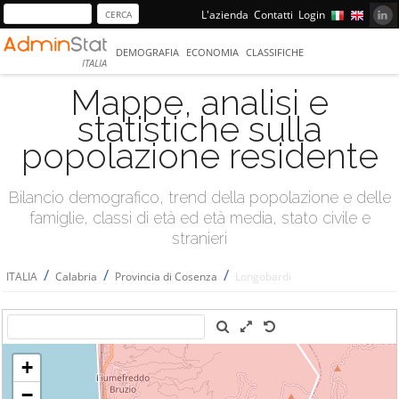
L'azienda
Contatti
Login
DEMOGRAFIA
ECONOMIA
CLASSIFICHE
ITALIA
Mappe, analisi e
statistiche sulla
popolazione residente
Bilancio demografico, trend della popolazione e delle
famiglie, classi di età ed età media, stato civile e
stranieri
/
/
/
ITALIA
Calabria
Provincia di Cosenza
Longobardi