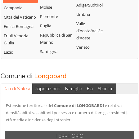
Bisignano
San Giorgio
Adige/Südtirol
Molise
Campania
Longobardi
Bocchigliero
Albanese
Umbria
Piemonte
Città del Vaticano
Longobucco
Bonifati
San Giovanni in
Valle
Puglia
Emilia-Romagna
Lungro
Fiore
Buonvicino
d'Aosta/Vallée
Repubblica di San
Friuli-Venezia
Luzzi
San Lorenzo
d'Aoste
Calopezzati
Marino
Giulia
Bellizzi
Maierà
Veneto
Caloveto
Sardegna
Lazio
San Lorenzo del
Malito
Campana
Vallo
Malvito
Canna
San Lucido
Mandatoriccio
Comune di
Longobardi
Cariati
San Marco
Mangone
Carolei
Argentano
Dati di Sintesi
Popolazione
Famiglie
Età
Stranieri
Marano
Carpanzano
San Martino di
Marchesato
Finita
Casali del Manco
Estensione territoriale del
Comune di LONGOBARDI
e relativa
Marano
San Nicola Arcella
densità abitativa, abitanti per sesso e numero di famiglie residenti,
Cassano all'Ionio
Principato
età media e incidenza degli stranieri
San Pietro in
Castiglione
Marzi
Amantea
Cosentino
Mendicino
TERRITORIO
San Pietro in