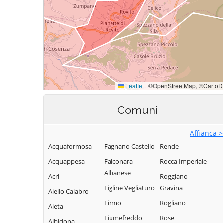
Comuni
Affianca 
Acquaformosa
Fagnano Castello
Rende
Acquappesa
Falconara
Rocca Imperiale
Albanese
Acri
Roggiano
Figline Vegliaturo
Gravina
Aiello Calabro
Firmo
Rogliano
Aieta
Fiumefreddo
Rose
Albidona