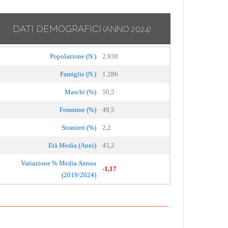
DATI DEMOGRAFICI
(ANNO 2024)
Popolazione (N.)
2.930
Famiglie (N.)
1.286
Maschi (%)
50,5
Femmine (%)
49,5
Stranieri (%)
2,2
Età Media (Anni)
45,2
Variazione % Media Annua
-1,17
(2019/2024)