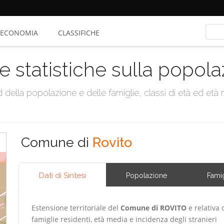
ECONOMIA
CLASSIFICHE
e statistiche sulla popol
della popolazione e delle famiglie, classi di età ed età me
Comune di
Rovito
Dati di Sintesi
Popolazione
Famig
Estensione territoriale del
Comune di ROVITO
e relativa 
famiglie residenti, età media e incidenza degli stranieri