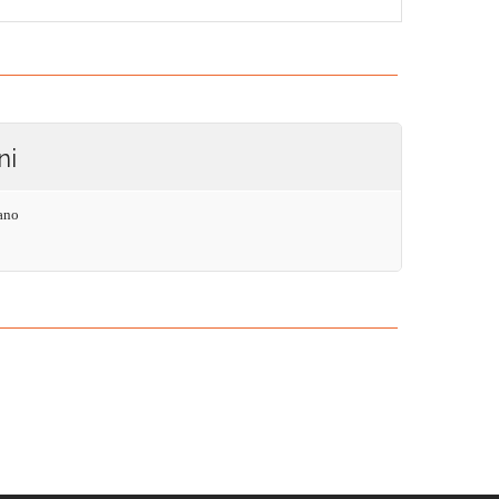
ni
ano