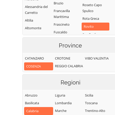
Bruzio
Roseto Capo
Alessandria del
Francavilla
Spulico
Carretto
Marittima
Rota Greca
Altilia
Frascineto
Rovito
Altomonte
Fuscaldo
San Basile
Amantea
Grimaldi
San Benedetto
Amendolara
Province
Grisolia
Ullano
Aprigliano
Guardia
San Cosmo
CATANZARO
CROTONE
VIBO VALENTIA
Belmonte
Piemontese
Albanese
Calabro
REGGIO CALABRIA
COSENZA
Lago
San Demetrio
Belsito
Corone
Laino Borgo
Belvedere
Regioni
San Donato di
Laino Castello
Marittimo
Ninea
Lappano
Bianchi
Abruzzo
Liguria
Sicilia
San Fili
Lattarico
Bisignano
Basilicata
Lombardia
Toscana
San Giorgio
Longobardi
Bocchigliero
Albanese
Marche
Trentino-Alto
Calabria