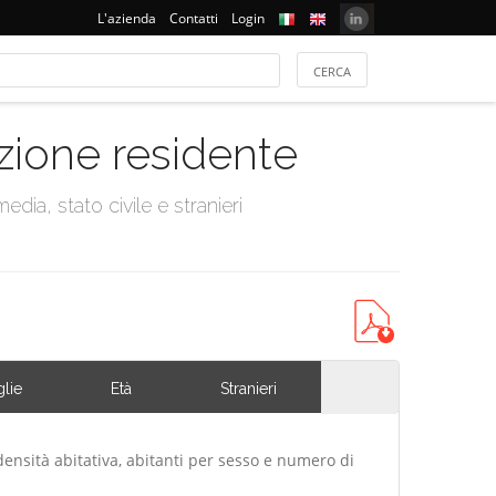
L'azienda
Contatti
Login
azione residente
dia, stato civile e stranieri
lie
Età
Stranieri
densità abitativa, abitanti per sesso e numero di