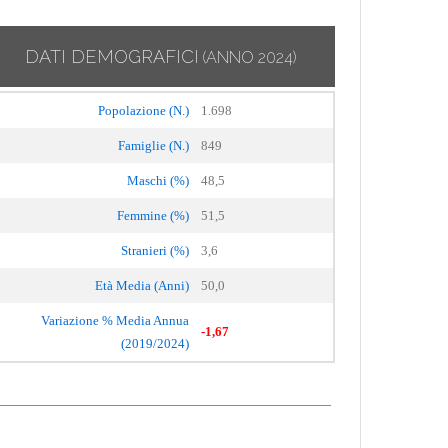
DATI DEMOGRAFICI
(ANNO 2024)
Popolazione (N.)
1.698
Famiglie (N.)
849
Maschi (%)
48,5
Femmine (%)
51,5
Stranieri (%)
3,6
Età Media (Anni)
50,0
Variazione % Media Annua
-1,67
(2019/2024)