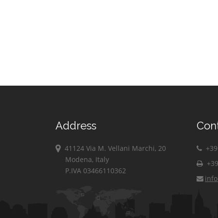
Scala Coeli
Pietrafitta
Crosia
Scalea
Pietrapaola
Diamante
Scigliano
Plataci
Dipignano
Serra d'Aiello
Praia a Mare
Domanico
Spezzano
Albanese
Spezzano della
Sila
Tarsia
Address
Con
Terranova da
Sibari
41124 Via M. Vellani Marchi, 20
+39 
Terravecchia
Modena, Italy
+39
Torano Castello
P.IVA 03466110362
inf
Tortora
Trebisacce
Vaccarizzo