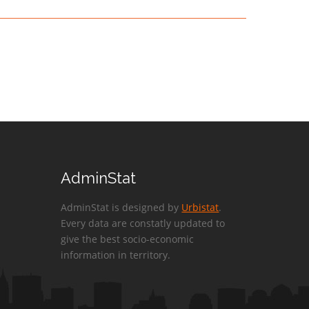
AdminStat
AdminStat is designed by
Urbistat
.
Every data are constatly updated to
give the best socio-economic
information in territory.