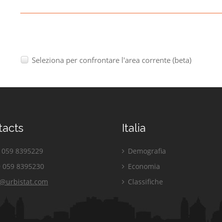
Seleziona per confrontare l'area corrente (beta)
tacts
Italia
059 8395229
Demografia
 059 8395230
Economia
o@urbistat.com
Classifiche