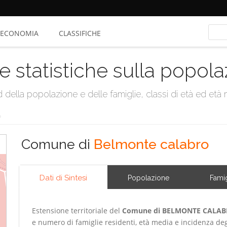
ECONOMIA
CLASSIFICHE
e statistiche sulla popol
della popolazione e delle famiglie, classi di età ed età me
o
Comune di
Belmonte calabro
Dati di Sintesi
Popolazione
Famig
Estensione territoriale del
Comune di BELMONTE CALA
e numero di famiglie residenti, età media e incidenza degl