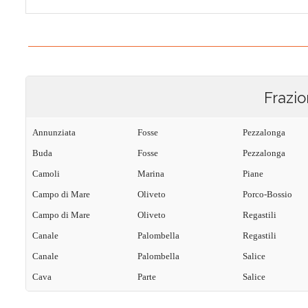
Frazio
Annunziata
Fosse
Pezzalonga
Buda
Fosse
Pezzalonga
Camoli
Marina
Piane
Campo di Mare
Oliveto
Porco-Bossio
Campo di Mare
Oliveto
Regastili
Canale
Palombella
Regastili
Canale
Palombella
Salice
Cava
Parte
Salice