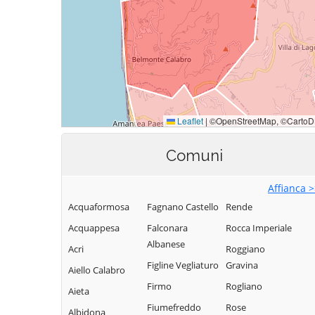
Comuni
Affianca 
Acquaformosa
Fagnano Castello
Rende
Acquappesa
Falconara
Rocca Imperiale
Albanese
Acri
Roggiano
Figline Vegliaturo
Gravina
Aiello Calabro
Firmo
Rogliano
Aieta
Fiumefreddo
Rose
Albidona