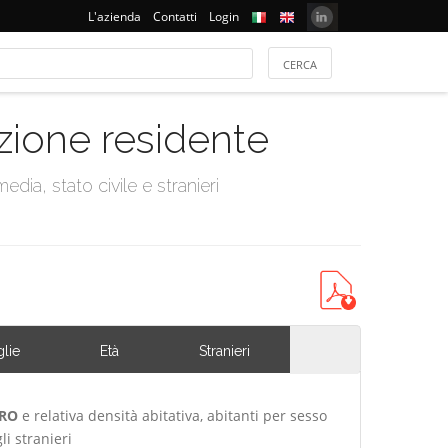
L'azienda
Contatti
Login
azione residente
dia, stato civile e stranieri
lie
Età
Stranieri
BRO
e relativa densità abitativa, abitanti per sesso
i stranieri