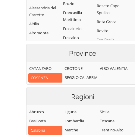
Bruzio
Roseto Capo
Alessandria del
Francavilla
Spulico
Carretto
Marittima
Rota Greca
Altilia
Frascineto
Rovito
Altomonte
Fuscaldo
San Basile
Amantea
Grimaldi
San Benedetto
Amendolara
Province
Grisolia
Ullano
Aprigliano
Guardia
San Cosmo
CATANZARO
CROTONE
VIBO VALENTIA
Belmonte
Piemontese
Albanese
Calabro
REGGIO CALABRIA
COSENZA
Lago
San Demetrio
Belsito
Corone
Laino Borgo
Belvedere
Regioni
San Donato di
Laino Castello
Marittimo
Ninea
Lappano
Bianchi
Abruzzo
Liguria
Sicilia
San Fili
Lattarico
Bisignano
Basilicata
Lombardia
Toscana
San Giorgio
Longobardi
Bocchigliero
Albanese
Marche
Trentino-Alto
Calabria