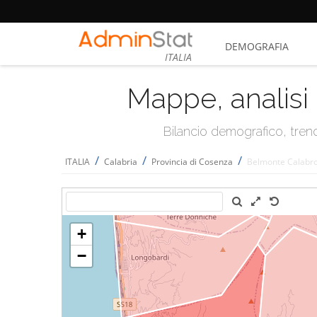
DEMOGRAFIA
ITALIA
Mappe, analisi 
Bilancio demografico, trend 
/
/
/
ITALIA
Calabria
Provincia di Cosenza
Belmonte Calabr