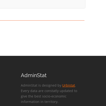
AdminStat
AdminStat is designed by
Urbistat
.
Every data are constatly updated to
give the best socio-economic
information in territory.