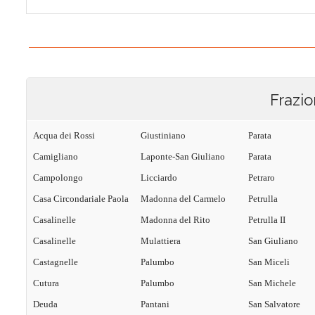
Frazio
Acqua dei Rossi
Giustiniano
Parata
Camigliano
Laponte-San Giuliano
Parata
Campolongo
Licciardo
Petraro
Casa Circondariale Paola
Madonna del Carmelo
Petrulla
Casalinelle
Madonna del Rito
Petrulla II
Casalinelle
Mulattiera
San Giuliano
Castagnelle
Palumbo
San Miceli
Cutura
Palumbo
San Michele
Deuda
Pantani
San Salvatore