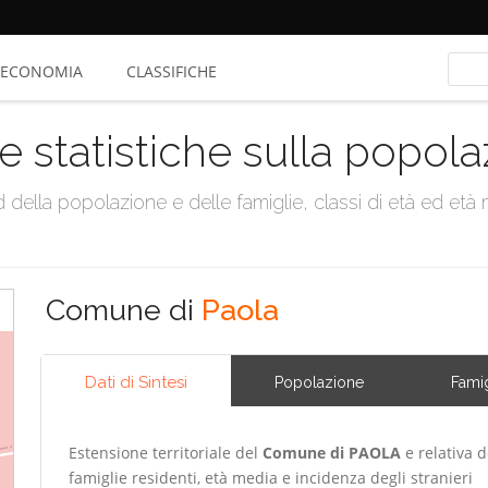
ECONOMIA
CLASSIFICHE
e statistiche sulla popol
della popolazione e delle famiglie, classi di età ed età me
Comune di
Paola
Dati di Sintesi
Popolazione
Famig
Estensione territoriale del
Comune di PAOLA
e relativa d
famiglie residenti, età media e incidenza degli stranieri