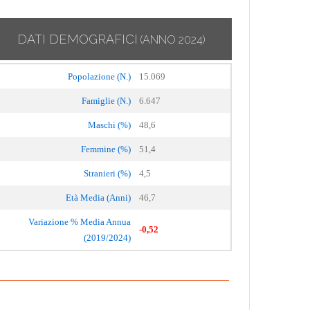
DATI DEMOGRAFICI
(ANNO 2024)
Popolazione (N.)
15.069
Famiglie (N.)
6.647
Maschi (%)
48,6
Femmine (%)
51,4
Stranieri (%)
4,5
Età Media (Anni)
46,7
Variazione % Media Annua
-0,52
(2019/2024)