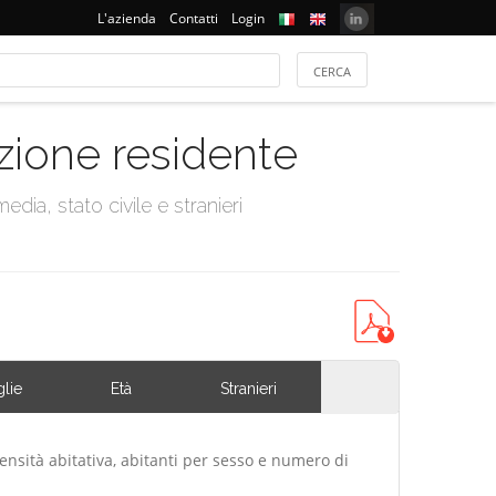
L'azienda
Contatti
Login
azione residente
dia, stato civile e stranieri
lie
Età
Stranieri
ensità abitativa, abitanti per sesso e numero di