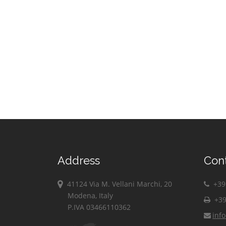
Scala Coeli
Crosia
Pietrafitta
Scalea
Diamante
Pietrapaola
Scigliano
Dipignano
Plataci
Serra d'Aiello
Domanico
Praia a Mare
Spezzano
Albanese
Spezzano della
Sila
Tarsia
Terranova da
Sibari
Address
Terravecchia
Con
Torano Castello
41124 Via M. Vellani Marchi, 20
+39 
Tortora
Modena, Italy
+39
Trebisacce
P.IVA 03466110362
inf
Vaccarizzo