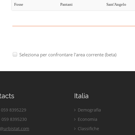
Fosse
Pantani
Sant'Angelo
Seleziona per confrontare l'area corrente (beta)
tacts
Italia
059 8395229
Demografia
 059 8395230
Economia
o@urbistat.com
Classifiche