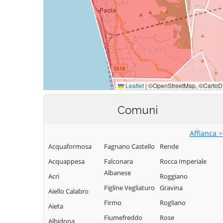
Comuni
Affianca 
Acquaformosa
Fagnano Castello
Rende
Acquappesa
Falconara
Rocca Imperiale
Albanese
Acri
Roggiano
Figline Vegliaturo
Gravina
Aiello Calabro
Firmo
Rogliano
Aieta
Fiumefreddo
Rose
Albidona