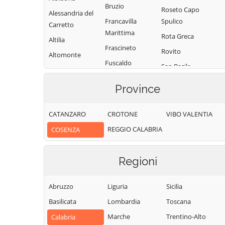
Bruzio
Roseto Capo
Alessandria del
Francavilla
Spulico
Carretto
Marittima
Rota Greca
Altilia
Frascineto
Rovito
Altomonte
Fuscaldo
San Basile
Amantea
Grimaldi
San Benedetto
Amendolara
Province
Grisolia
Ullano
Aprigliano
Guardia
San Cosmo
CATANZARO
CROTONE
VIBO VALENTIA
Belmonte
Piemontese
Albanese
Calabro
REGGIO CALABRIA
COSENZA
Lago
San Demetrio
Belsito
Corone
Laino Borgo
Belvedere
Regioni
San Donato di
Laino Castello
Marittimo
Ninea
Lappano
Bianchi
Abruzzo
Liguria
Sicilia
San Fili
Lattarico
Bisignano
Basilicata
Lombardia
Toscana
San Giorgio
Longobardi
Bocchigliero
Albanese
Marche
Trentino-Alto
Calabria