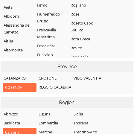
Firmo
Rogliano
Aieta
Fiumefreddo
Rose
Albidona
Bruzio
Roseto Capo
Alessandria del
Francavilla
Spulico
Carretto
Marittima
Rota Greca
Altilia
Frascineto
Rovito
Altomonte
Fuscaldo
San Basile
Amantea
Grimaldi
San Benedetto
Province
Amendolara
Grisolia
Ullano
Aprigliano
CATANZARO
CROTONE
VIBO VALENTIA
Guardia
San Cosmo
Belmonte
REGGIO CALABRIA
COSENZA
Piemontese
Albanese
Calabro
Lago
San Demetrio
Belsito
Regioni
Corone
Laino Borgo
Belvedere
San Donato di
Abruzzo
Liguria
Sicilia
Laino Castello
Marittimo
Ninea
Basilicata
Lombardia
Toscana
Lappano
Bianchi
San Fili
Marche
Trentino-Alto
Calabria
Lattarico