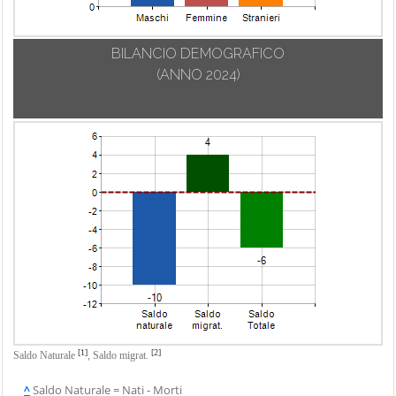
Trebisacce
Vaccarizzo
BILANCIO DEMOGRAFICO
Albanese
(ANNO 2024)
Verbicaro
Villapiana
Zumpano
[1]
[2]
Saldo Naturale
,
Saldo migrat.
^
Saldo Naturale = Nati - Morti