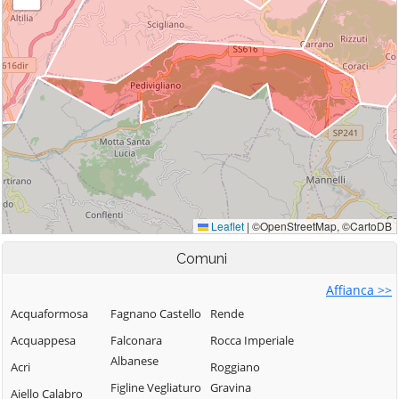
Comuni
Affianca >>
Acquaformosa
Fagnano Castello
Rende
Acquappesa
Falconara
Rocca Imperiale
Albanese
Acri
Roggiano
Figline Vegliaturo
Gravina
Aiello Calabro