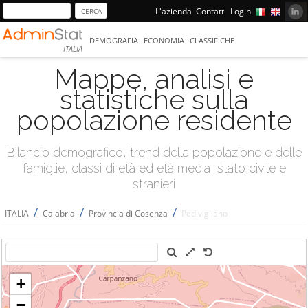
L'azienda
Contatti
Login
DEMOGRAFIA
ECONOMIA
CLASSIFICHE
ITALIA
Mappe, analisi e
statistiche sulla
popolazione residente
Bilancio demografico, trend della popolazione e delle
famiglie, classi di età ed età media, stato civile e
stranieri
/
/
/
ITALIA
Calabria
Provincia di Cosenza
Pedivigliano