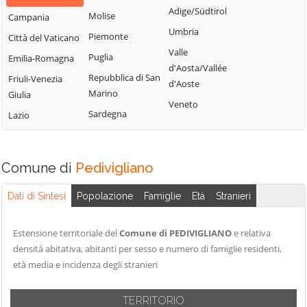
Bisignano
San Giorgio
Adige/Südtirol
Molise
Campania
Longobardi
Bocchigliero
Albanese
Umbria
Piemonte
Città del Vaticano
Longobucco
Bonifati
San Giovanni in
Valle
Puglia
Emilia-Romagna
Lungro
Fiore
Buonvicino
d'Aosta/Vallée
Repubblica di San
Friuli-Venezia
Luzzi
San Lorenzo
d'Aoste
Calopezzati
Marino
Giulia
Bellizzi
Maierà
Veneto
Caloveto
Sardegna
Lazio
San Lorenzo del
Malito
Campana
Vallo
Malvito
Canna
San Lucido
Mandatoriccio
Comune di
Pedivigliano
Cariati
San Marco
Mangone
Carolei
Argentano
Dati di Sintesi
Popolazione
Famiglie
Età
Stranieri
Marano
Carpanzano
San Martino di
Marchesato
Finita
Casali del Manco
Estensione territoriale del
Comune di PEDIVIGLIANO
e relativa
Marano
San Nicola Arcella
densità abitativa, abitanti per sesso e numero di famiglie residenti,
Cassano all'Ionio
Principato
età media e incidenza degli stranieri
San Pietro in
Castiglione
Marzi
Amantea
Cosentino
Mendicino
TERRITORIO
San Pietro in