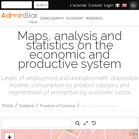
L'azienda
Contatti
Login
DEMOGRAPHY
ECONOMY
RANKINGS
ITALIA
Maps, analysis and
statistics on the
economic and
productive system
Levels of employment and unemployment, disposable
income, consumption by product category and
segmentation of enterprises by economic sector
/
/
/
ITALIA
Calabria
Province of Cosenza
Vaccarizzo Albanese