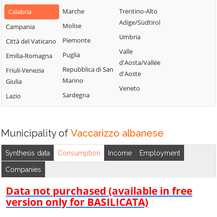
Bianchi
San Fili
Marche
Trentino-Alto
Calabria
Lattarico
Bisignano
San Giorgio
Adige/Südtirol
Molise
Campania
Longobardi
Bocchigliero
Albanese
Umbria
Piemonte
Città del Vaticano
Longobucco
Bonifati
San Giovanni in
Valle
Puglia
Emilia-Romagna
Lungro
Fiore
Buonvicino
d'Aosta/Vallée
Repubblica di San
Friuli-Venezia
Luzzi
San Lorenzo
d'Aoste
Calopezzati
Marino
Giulia
Bellizzi
Maierà
Veneto
Caloveto
Sardegna
Lazio
San Lorenzo del
Malito
Campana
Vallo
Malvito
Canna
San Lucido
Mandatoriccio
Municipality of
Vaccarizzo albanese
Cariati
San Marco
Mangone
Carolei
Argentano
Synthesis data
Consumption
Income
Employment
Marano
Carpanzano
San Martino di
Companies
Marchesato
Finita
Casali del Manco
Marano
Data not purchased (available in free
San Nicola Arcella
Cassano all'Ionio
Principato
version only for BASILICATA)
San Pietro in
Castiglione
Marzi
Amantea