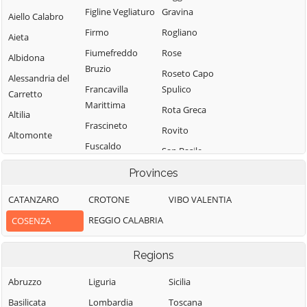
Figline Vegliaturo
Gravina
Aiello Calabro
Firmo
Rogliano
Aieta
Fiumefreddo
Rose
Albidona
Bruzio
Roseto Capo
Alessandria del
Francavilla
Spulico
Carretto
Marittima
Rota Greca
Altilia
Frascineto
Rovito
Altomonte
Fuscaldo
San Basile
Amantea
Grimaldi
San Benedetto
Provinces
Amendolara
Grisolia
Ullano
Aprigliano
CATANZARO
CROTONE
VIBO VALENTIA
Guardia
San Cosmo
Belmonte
REGGIO CALABRIA
COSENZA
Piemontese
Albanese
Calabro
Lago
San Demetrio
Belsito
Regions
Corone
Laino Borgo
Belvedere
San Donato di
Abruzzo
Liguria
Sicilia
Laino Castello
Marittimo
Ninea
Basilicata
Lombardia
Toscana
Lappano