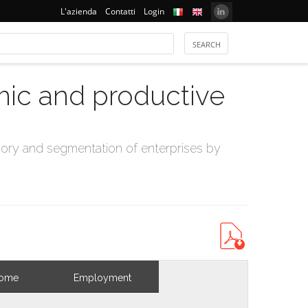
L'azienda
Contatti
Login
mic and productive
ry and segmentation of enterprises by
come
Employment