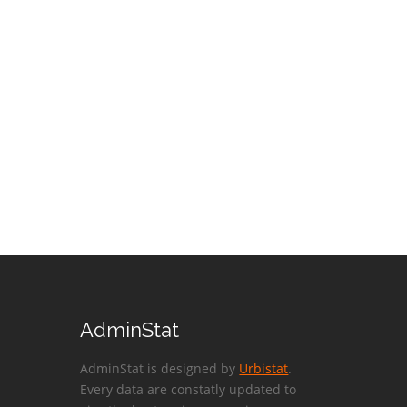
AdminStat
AdminStat is designed by
Urbistat
.
Every data are constatly updated to