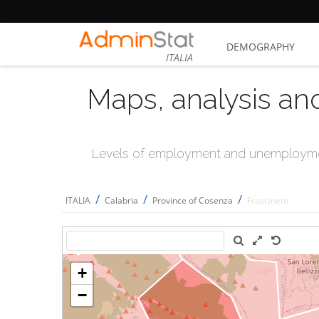
DEMOGRAPHY
ITALIA
Maps, analysis an
Levels of employment and unemploymen
/
/
/
ITALIA
Calabria
Province of Cosenza
Frascineto