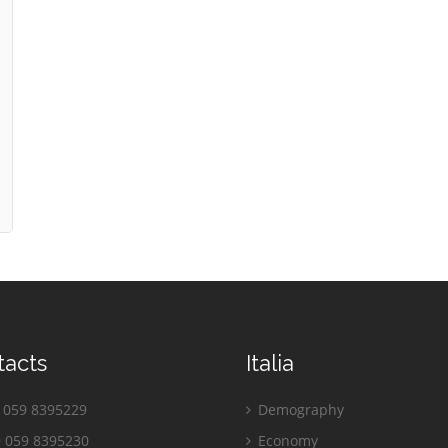
tacts
Italia
059 8395229
Demography
 059 8395230
Economy