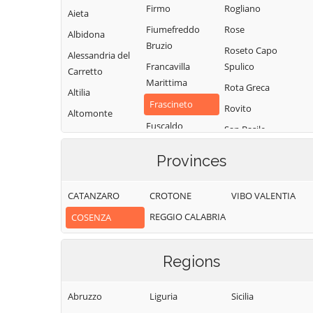
Firmo
Rogliano
Aieta
Fiumefreddo
Rose
Albidona
Bruzio
Roseto Capo
Alessandria del
Francavilla
Spulico
Carretto
Marittima
Rota Greca
Altilia
Frascineto
Rovito
Altomonte
Fuscaldo
San Basile
Amantea
Grimaldi
San Benedetto
Amendolara
Provinces
Ullano
Grisolia
Aprigliano
San Cosmo
Guardia
CATANZARO
CROTONE
VIBO VALENTIA
Belmonte
Albanese
Piemontese
Calabro
REGGIO CALABRIA
COSENZA
San Demetrio
Lago
Belsito
Corone
Laino Borgo
Belvedere
Regions
San Donato di
Laino Castello
Marittimo
Ninea
Lappano
Bianchi
Abruzzo
Liguria
Sicilia
San Fili
Lattarico