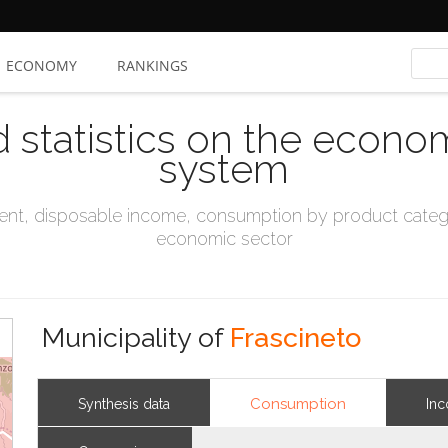
ECONOMY
RANKINGS
d statistics on the econo
system
t, disposable income, consumption by product catego
economic sector
Municipality of
Frascineto
Consumption
Synthesis data
In