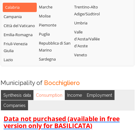
Bianchi
San Fili
Marche
Trentino-Alto
Calabria
Lattarico
Bisignano
San Giorgio
Adige/Südtirol
Molise
Campania
Longobardi
Bocchigliero
Albanese
Umbria
Piemonte
Città del Vaticano
Longobucco
Bonifati
San Giovanni in
Valle
Puglia
Emilia-Romagna
Lungro
Fiore
Buonvicino
d'Aosta/Vallée
Repubblica di San
Friuli-Venezia
Luzzi
San Lorenzo
d'Aoste
Calopezzati
Marino
Giulia
Bellizzi
Maierà
Veneto
Caloveto
Sardegna
Lazio
San Lorenzo del
Malito
Campana
Vallo
Malvito
Canna
San Lucido
Mandatoriccio
Municipality of
Bocchigliero
Cariati
San Marco
Mangone
Carolei
Argentano
Synthesis data
Consumption
Income
Employment
Marano
Carpanzano
San Martino di
Companies
Marchesato
Finita
Casali del Manco
Marano
Data not purchased (available in free
San Nicola Arcella
Cassano all'Ionio
Principato
version only for BASILICATA)
San Pietro in
Castiglione
Marzi
Amantea