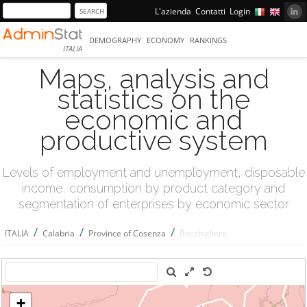
L'azienda
Contatti
Login
DEMOGRAPHY
ECONOMY
RANKINGS
ITALIA
Maps, analysis and
statistics on the
economic and
productive system
Levels of employment and unemployment, disposable
income, consumption by product category and
segmentation of enterprises by economic sector
/
/
/
ITALIA
Calabria
Province of Cosenza
Bocchigliero