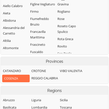
Figline Vegliaturo
Gravina
Aiello Calabro
Firmo
Rogliano
Aieta
Fiumefreddo
Rose
Albidona
Bruzio
Roseto Capo
Alessandria del
Francavilla
Spulico
Carretto
Marittima
Rota Greca
Altilia
Frascineto
Rovito
Altomonte
Fuscaldo
San Basile
Amantea
Grimaldi
San Benedetto
Provinces
Amendolara
Grisolia
Ullano
Aprigliano
CATANZARO
CROTONE
VIBO VALENTIA
Guardia
San Cosmo
Belmonte
REGGIO CALABRIA
COSENZA
Piemontese
Albanese
Calabro
Lago
San Demetrio
Belsito
Regions
Corone
Laino Borgo
Belvedere
San Donato di
Abruzzo
Liguria
Sicilia
Laino Castello
Marittimo
Ninea
Basilicata
Lombardia
Toscana
Lappano