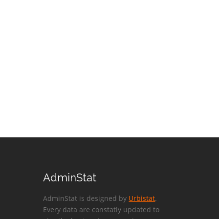
AdminStat
AdminStat is designed by
Urbistat
.
Every data are constatly updated to