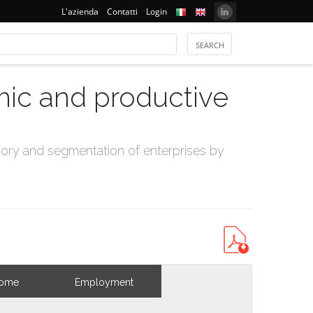
L'azienda
Contatti
Login
mic and productive
ry and segmentation of enterprises by
come
Employment