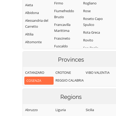
Firmo
Rogliano
Aieta
Fiumefreddo
Rose
Albidona
Bruzio
Roseto Capo
Alessandria del
Francavilla
Spulico
Carretto
Marittima
Rota Greca
Altilia
Frascineto
Rovito
Altomonte
Fuscaldo
San Basile
Amantea
Grimaldi
San Benedetto
Amendolara
Provinces
Grisolia
Ullano
Aprigliano
Guardia
San Cosmo
CATANZARO
CROTONE
VIBO VALENTIA
Belmonte
Piemontese
Albanese
Calabro
REGGIO CALABRIA
COSENZA
Lago
San Demetrio
Belsito
Corone
Laino Borgo
Belvedere
Regions
San Donato di
Laino Castello
Marittimo
Ninea
Lappano
Bianchi
Abruzzo
Liguria
Sicilia
San Fili
Lattarico