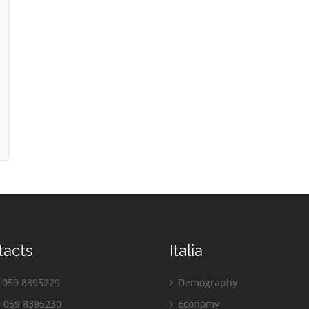
tacts
Italia
059 8395229
Demography
 059 8395230
Economy