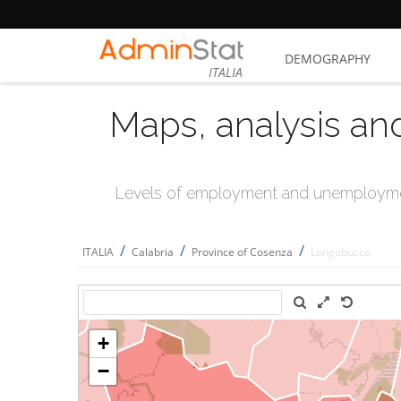
DEMOGRAPHY
ITALIA
Maps, analysis an
Levels of employment and unemploymen
/
/
/
ITALIA
Calabria
Province of Cosenza
Longobucco