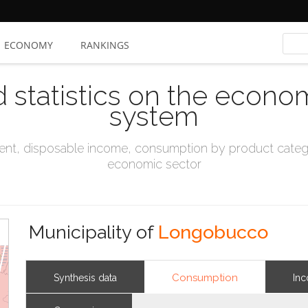
ECONOMY
RANKINGS
d statistics on the econo
system
t, disposable income, consumption by product catego
economic sector
Municipality of
Longobucco
Consumption
Synthesis data
In