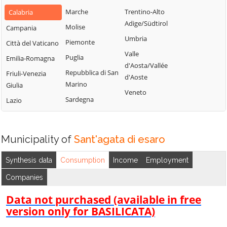
Bianchi
San Fili
Marche
Trentino-Alto
Calabria
Lattarico
Bisignano
San Giorgio
Adige/Südtirol
Molise
Campania
Longobardi
Bocchigliero
Albanese
Umbria
Piemonte
Città del Vaticano
Longobucco
Bonifati
San Giovanni in
Valle
Puglia
Emilia-Romagna
Lungro
Fiore
Buonvicino
d'Aosta/Vallée
Repubblica di San
Friuli-Venezia
Luzzi
San Lorenzo
d'Aoste
Calopezzati
Marino
Giulia
Bellizzi
Maierà
Veneto
Caloveto
Sardegna
Lazio
San Lorenzo del
Malito
Campana
Vallo
Malvito
Canna
San Lucido
Mandatoriccio
Municipality of
Sant'agata di esaro
Cariati
San Marco
Mangone
Carolei
Argentano
Synthesis data
Consumption
Income
Employment
Marano
Carpanzano
San Martino di
Companies
Marchesato
Finita
Casali del Manco
Marano
Data not purchased (available in free
San Nicola Arcella
Cassano all'Ionio
Principato
version only for BASILICATA)
San Pietro in
Castiglione
Marzi
Amantea