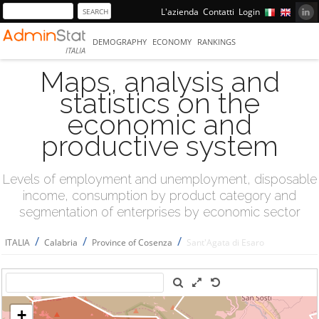
L'azienda
Contatti
Login
DEMOGRAPHY
ECONOMY
RANKINGS
ITALIA
Maps, analysis and
statistics on the
economic and
productive system
Levels of employment and unemployment, disposable
income, consumption by product category and
segmentation of enterprises by economic sector
/
/
/
ITALIA
Calabria
Province of Cosenza
Sant'Agata di Esaro