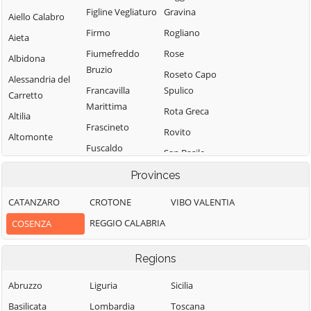
Figline Vegliaturo
Gravina
Aiello Calabro
Firmo
Rogliano
Aieta
Fiumefreddo
Rose
Albidona
Bruzio
Roseto Capo
Alessandria del
Francavilla
Spulico
Carretto
Marittima
Rota Greca
Altilia
Frascineto
Rovito
Altomonte
Fuscaldo
San Basile
Amantea
Grimaldi
San Benedetto
Provinces
Amendolara
Grisolia
Ullano
Aprigliano
CATANZARO
CROTONE
VIBO VALENTIA
Guardia
San Cosmo
Belmonte
REGGIO CALABRIA
COSENZA
Piemontese
Albanese
Calabro
Lago
San Demetrio
Belsito
Regions
Corone
Laino Borgo
Belvedere
San Donato di
Abruzzo
Liguria
Sicilia
Laino Castello
Marittimo
Ninea
Basilicata
Lombardia
Toscana
Lappano