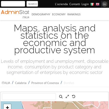
L'azienda
Contatti
Login
DEMOGRAPHY
ECONOMY
RANKINGS
ITALIA
Maps, analysis and
statistics on the
economic and
productive system
Levels of employment and unemployment, disposable
income, consumption by product category and
segmentation of enterprises by economic sector
/
/
/
ITALIA
Calabria
Province of Cosenza
Bonifati