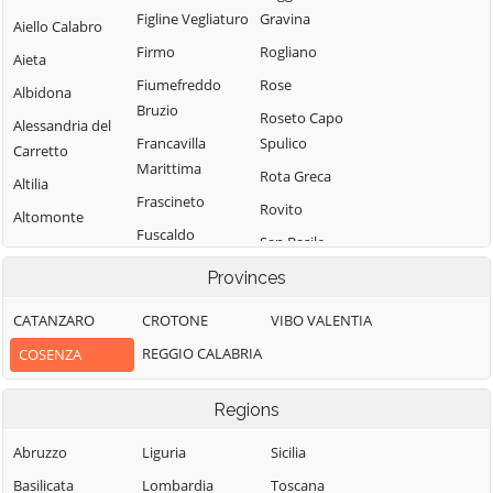
Figline Vegliaturo
Gravina
Aiello Calabro
Firmo
Rogliano
Aieta
Fiumefreddo
Rose
Albidona
Bruzio
Roseto Capo
Alessandria del
Francavilla
Spulico
Carretto
Marittima
Rota Greca
Altilia
Frascineto
Rovito
Altomonte
Fuscaldo
San Basile
Amantea
Grimaldi
San Benedetto
Provinces
Amendolara
Grisolia
Ullano
Aprigliano
CATANZARO
CROTONE
VIBO VALENTIA
Guardia
San Cosmo
Belmonte
REGGIO CALABRIA
COSENZA
Piemontese
Albanese
Calabro
Lago
San Demetrio
Belsito
Regions
Corone
Laino Borgo
Belvedere
San Donato di
Abruzzo
Liguria
Sicilia
Laino Castello
Marittimo
Ninea
Basilicata
Lombardia
Toscana
Lappano