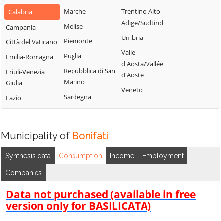
Bianchi
San Fili
Marche
Trentino-Alto
Calabria
Lattarico
Bisignano
San Giorgio
Adige/Südtirol
Molise
Campania
Longobardi
Bocchigliero
Albanese
Umbria
Piemonte
Città del Vaticano
Longobucco
Bonifati
San Giovanni in
Valle
Puglia
Emilia-Romagna
Lungro
Fiore
Buonvicino
d'Aosta/Vallée
Repubblica di San
Friuli-Venezia
Luzzi
San Lorenzo
d'Aoste
Calopezzati
Marino
Giulia
Bellizzi
Maierà
Veneto
Caloveto
Sardegna
Lazio
San Lorenzo del
Malito
Campana
Vallo
Malvito
Canna
San Lucido
Mandatoriccio
Municipality of
Bonifati
Cariati
San Marco
Mangone
Carolei
Argentano
Synthesis data
Consumption
Income
Employment
Marano
Carpanzano
San Martino di
Companies
Marchesato
Finita
Casali del Manco
Marano
Data not purchased (available in free
San Nicola Arcella
Cassano all'Ionio
Principato
version only for BASILICATA)
San Pietro in
Castiglione
Marzi
Amantea