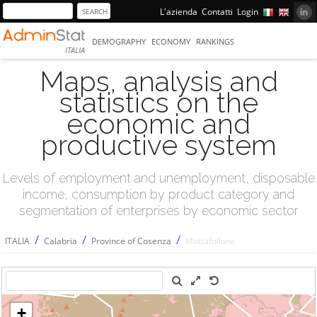
L'azienda
Contatti
Login
DEMOGRAPHY
ECONOMY
RANKINGS
ITALIA
Maps, analysis and
statistics on the
economic and
productive system
Levels of employment and unemployment, disposable
income, consumption by product category and
segmentation of enterprises by economic sector
/
/
/
ITALIA
Calabria
Province of Cosenza
Mottafollone