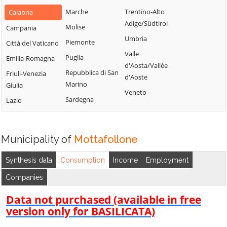
Bianchi
San Fili
Marche
Trentino-Alto
Calabria
Lattarico
Bisignano
San Giorgio
Adige/Südtirol
Molise
Campania
Longobardi
Bocchigliero
Albanese
Umbria
Piemonte
Città del Vaticano
Longobucco
Bonifati
San Giovanni in
Valle
Puglia
Emilia-Romagna
Lungro
Fiore
Buonvicino
d'Aosta/Vallée
Repubblica di San
Friuli-Venezia
Luzzi
San Lorenzo
d'Aoste
Calopezzati
Marino
Giulia
Bellizzi
Maierà
Veneto
Caloveto
Sardegna
Lazio
San Lorenzo del
Malito
Campana
Vallo
Malvito
Canna
San Lucido
Mandatoriccio
Municipality of
Mottafollone
Cariati
San Marco
Mangone
Carolei
Argentano
Synthesis data
Consumption
Income
Employment
Marano
Carpanzano
San Martino di
Companies
Marchesato
Finita
Casali del Manco
Marano
Data not purchased (available in free
San Nicola Arcella
Cassano all'Ionio
Principato
version only for BASILICATA)
San Pietro in
Castiglione
Marzi
Amantea