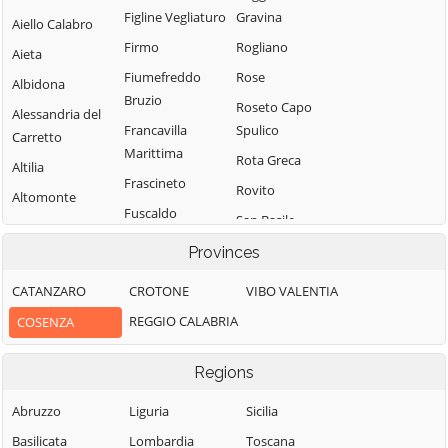
Figline Vegliaturo
Gravina
Aiello Calabro
Firmo
Rogliano
Aieta
Fiumefreddo
Rose
Albidona
Bruzio
Roseto Capo
Alessandria del
Francavilla
Spulico
Carretto
Marittima
Rota Greca
Altilia
Frascineto
Rovito
Altomonte
Fuscaldo
San Basile
Amantea
Grimaldi
San Benedetto
Provinces
Amendolara
Grisolia
Ullano
Aprigliano
CATANZARO
CROTONE
VIBO VALENTIA
Guardia
San Cosmo
Belmonte
REGGIO CALABRIA
COSENZA
Piemontese
Albanese
Calabro
Lago
San Demetrio
Belsito
Regions
Corone
Laino Borgo
Belvedere
San Donato di
Abruzzo
Liguria
Sicilia
Laino Castello
Marittimo
Ninea
Basilicata
Lombardia
Toscana
Lappano