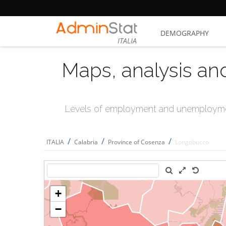
DEMOGRAPHY
ITALIA
Maps, analysis an
Levels of employment and unemploymen
/
/
/
ITALIA
Calabria
Province of Cosenza
Longobucco