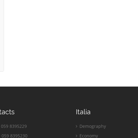
tacts
Italia
059 8395229
Demography
 059 8395230
Economy