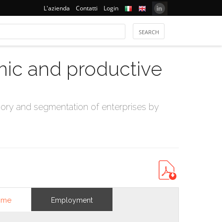
L'azienda
Contatti
Login
mic and productive
ry and segmentation of enterprises by
ome
Employment