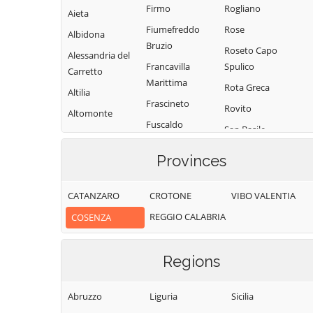
Firmo
Rogliano
Aieta
Fiumefreddo
Rose
Albidona
Bruzio
Roseto Capo
Alessandria del
Francavilla
Spulico
Carretto
Marittima
Rota Greca
Altilia
Frascineto
Rovito
Altomonte
Fuscaldo
San Basile
Amantea
Grimaldi
San Benedetto
Amendolara
Provinces
Grisolia
Ullano
Aprigliano
Guardia
San Cosmo
CATANZARO
CROTONE
VIBO VALENTIA
Belmonte
Piemontese
Albanese
Calabro
REGGIO CALABRIA
COSENZA
Lago
San Demetrio
Belsito
Corone
Laino Borgo
Belvedere
Regions
San Donato di
Laino Castello
Marittimo
Ninea
Lappano
Bianchi
Abruzzo
Liguria
Sicilia
San Fili
Lattarico