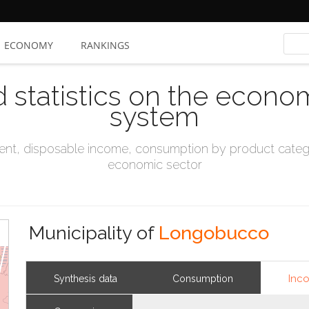
ECONOMY
RANKINGS
d statistics on the econo
system
t, disposable income, consumption by product catego
economic sector
Municipality of
Longobucco
Inc
Synthesis data
Consumption