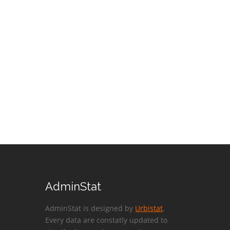
AdminStat
AdminStat is designed by
Urbistat
.
Every data are constatly updated to