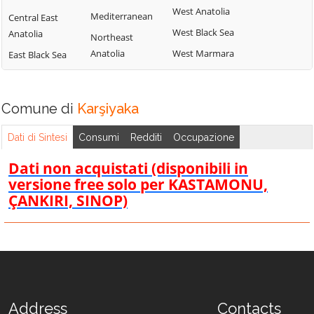
West Anatolia
Mediterranean
Central East
West Black Sea
Anatolia
Northeast
Anatolia
West Marmara
East Black Sea
Comune di
Karşiyaka
Dati di Sintesi
Consumi
Redditi
Occupazione
Dati non acquistati (disponibili in
versione free solo per KASTAMONU,
ÇANKIRI, SINOP)
Address
Contacts