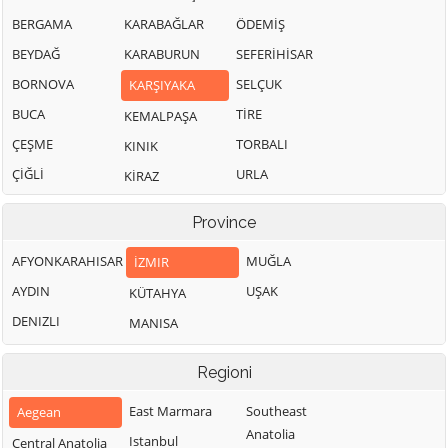
BERGAMA
KARABAĞLAR
ÖDEMİŞ
BEYDAĞ
KARABURUN
SEFERİHİSAR
BORNOVA
SELÇUK
KARŞIYAKA
BUCA
TİRE
KEMALPAŞA
ÇEŞME
TORBALI
KINIK
ÇİĞLİ
URLA
KİRAZ
Province
AFYONKARAHISAR
MUĞLA
İZMIR
AYDIN
UŞAK
KÜTAHYA
DENIZLI
MANISA
Regioni
East Marmara
Southeast
Aegean
Anatolia
Istanbul
Central Anatolia