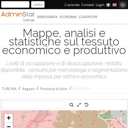
L'azienda
Contatti
Login
DEMOGRAFIA
ECONOMIA
CLASSIFICHE
TURCHIA
Mappe, analisi e
statistiche sul tessuto
economico e produttivo
Livelli di occupazione e di disoccupazione, reddito
disponibile, consumi per merceologia e segmentazione
delle imprese per settore economico
/
/
/
TURCHIA
Aegean
Provincia di İzmir
KARŞIYAKA