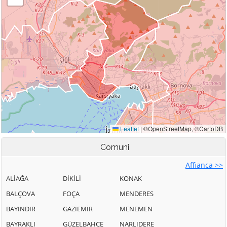
Comuni
Affianca >>
ALİAĞA
DİKİLİ
KONAK
BALÇOVA
FOÇA
MENDERES
BAYINDIR
GAZİEMİR
MENEMEN
BAYRAKLI
GÜZELBAHÇE
NARLIDERE