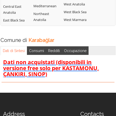
West Anatolia
Mediterranean
Central East
West Black Sea
Anatolia
Northeast
Anatolia
West Marmara
East Black Sea
Comune di
Karabağlar
Dati di Sintesi
Consumi
Redditi
Occupazione
Dati non acquistati (disponibili in
versione free solo per KASTAMONU,
ÇANKIRI, SINOP)
Address
Contacts