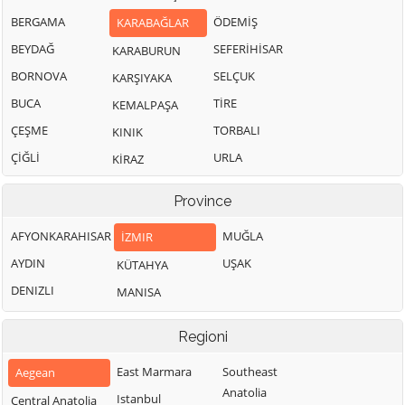
BERGAMA
ÖDEMİŞ
KARABAĞLAR
BEYDAĞ
SEFERİHİSAR
KARABURUN
BORNOVA
SELÇUK
KARŞIYAKA
BUCA
TİRE
KEMALPAŞA
ÇEŞME
TORBALI
KINIK
ÇİĞLİ
URLA
KİRAZ
Province
AFYONKARAHISAR
MUĞLA
İZMIR
AYDIN
UŞAK
KÜTAHYA
DENIZLI
MANISA
Regioni
East Marmara
Southeast
Aegean
Anatolia
Istanbul
Central Anatolia