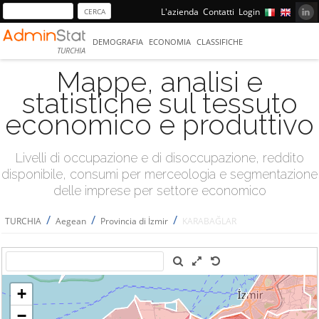
L'azienda
Contatti
Login
DEMOGRAFIA
ECONOMIA
CLASSIFICHE
TURCHIA
Mappe, analisi e
statistiche sul tessuto
economico e produttivo
Livelli di occupazione e di disoccupazione, reddito
disponibile, consumi per merceologia e segmentazione
delle imprese per settore economico
/
/
/
TURCHIA
Aegean
Provincia di İzmir
KARABAĞLAR