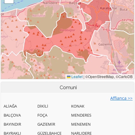
Comuni
Affianca >>
ALİAĞA
DİKİLİ
KONAK
BALÇOVA
FOÇA
MENDERES
BAYINDIR
GAZİEMİR
MENEMEN
BAYRAKLI
GÜZELBAHÇE
NARLIDERE