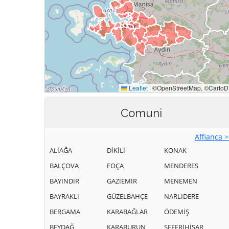
Comuni
Affianca 
ALİAĞA
DİKİLİ
KONAK
BALÇOVA
FOÇA
MENDERES
BAYINDIR
GAZİEMİR
MENEMEN
BAYRAKLI
GÜZELBAHÇE
NARLIDERE
BERGAMA
KARABAĞLAR
ÖDEMİŞ
BEYDAĞ
KARABURUN
SEFERİHİSAR