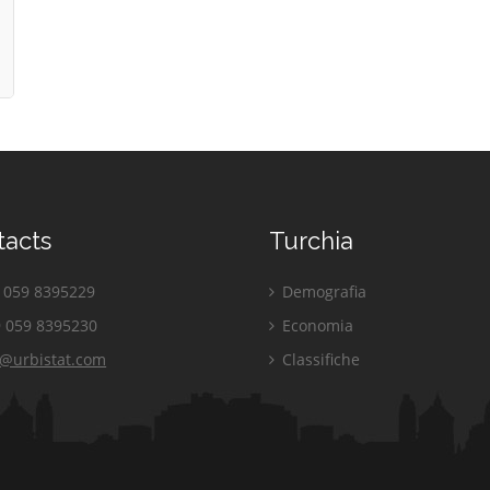
tacts
Turchia
059 8395229
Demografia
 059 8395230
Economia
o@urbistat.com
Classifiche