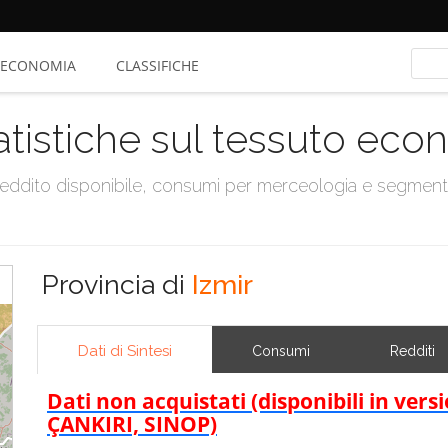
ECONOMIA
CLASSIFICHE
atistiche sul tessuto ec
, reddito disponibile, consumi per merceologia e segmen
Provincia di
Izmir
Dati di Sintesi
Consumi
Redditi
Dati non acquistati (disponibili in ve
ÇANKIRI, SINOP)