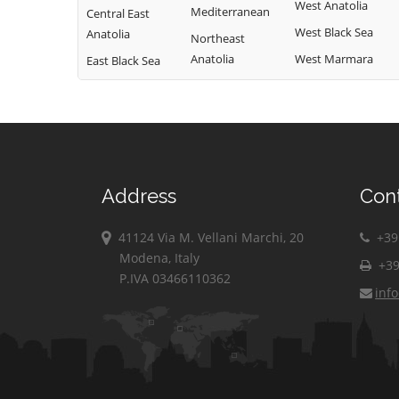
West Anatolia
Mediterranean
Central East
West Black Sea
Anatolia
Northeast
Anatolia
West Marmara
East Black Sea
Address
Con
41124 Via M. Vellani Marchi, 20
+39 
Modena, Italy
+39
P.IVA 03466110362
inf