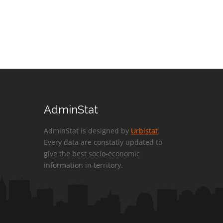
AdminStat
AdminStat is designed by
Urbistat
.
Every data are constatly updated to
give the best socio-economic
information in territory.