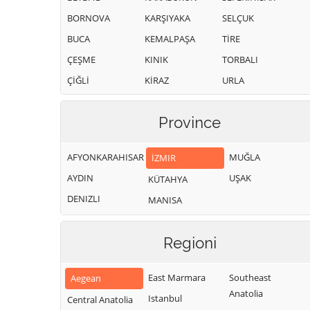
BORNOVA
KARŞIYAKA
SELÇUK
BUCA
KEMALPAŞA
TİRE
ÇEŞME
KINIK
TORBALI
ÇİĞLİ
KİRAZ
URLA
Province
AFYONKARAHISAR
MUĞLA
İZMIR
AYDIN
UŞAK
KÜTAHYA
DENIZLI
MANISA
Regioni
East Marmara
Southeast
Aegean
Anatolia
Istanbul
Central Anatolia