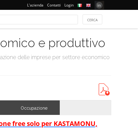
L'azienda
Contatti
Login
onomico e produttivo
tazione delle imprese per settore economico
Occupazione
rsione free solo per KASTAMONU,