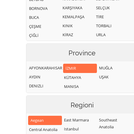
KARŞIYAKA
SELÇUK
BORNOVA
KEMALPAŞA
TİRE
BUCA
KINIK
TORBALI
ÇEŞME
KİRAZ
URLA
ÇİĞLİ
Province
AFYONKARAHISAR
MUĞLA
İZMIR
AYDIN
UŞAK
KÜTAHYA
DENIZLI
MANISA
Regioni
East Marmara
Southeast
Aegean
Anatolia
Istanbul
Central Anatolia