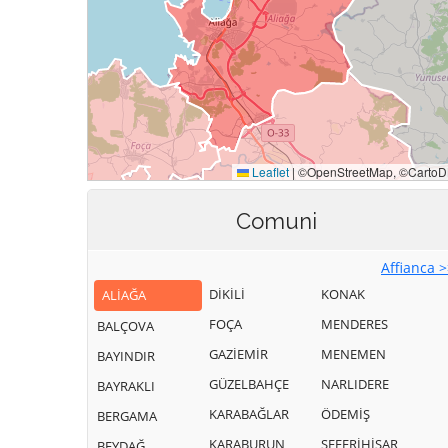
Comuni
Affianca 
DİKİLİ
KONAK
ALİAĞA
FOÇA
MENDERES
BALÇOVA
GAZİEMİR
MENEMEN
BAYINDIR
GÜZELBAHÇE
NARLIDERE
BAYRAKLI
KARABAĞLAR
ÖDEMİŞ
BERGAMA
KARABURUN
SEFERİHİSAR
BEYDAĞ