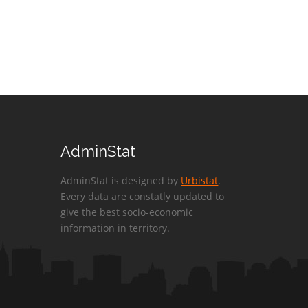
AdminStat
AdminStat is designed by
Urbistat
.
Every data are constatly updated to
give the best socio-economic
information in territory.