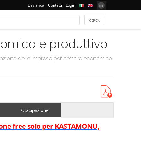
L'azienda
Contatti
Login
onomico e produttivo
tazione delle imprese per settore economico
Occupazione
rsione free solo per KASTAMONU,