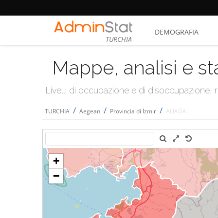
DEMOGRAFIA
TURCHIA
Mappe, analisi e st
Livelli di occupazione e di disoccupazione
/
/
/
TURCHIA
Aegean
Provincia di İzmir
ALİAĞA