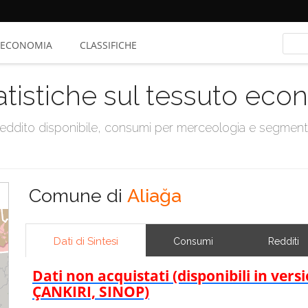
ECONOMIA
CLASSIFICHE
atistiche sul tessuto ec
, reddito disponibile, consumi per merceologia e segmen
Comune di
Aliağa
Dati di Sintesi
Consumi
Redditi
Dati non acquistati (disponibili in ve
ÇANKIRI, SINOP)