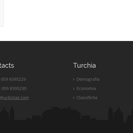
tacts
Turchia
059 8395229
Demografia
 059 8395230
Economia
o@urbistat.com
Classifiche