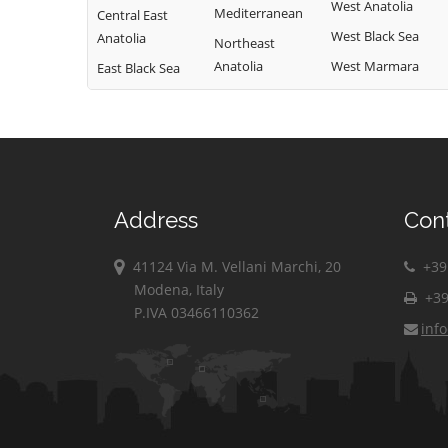
West Anatolia
Mediterranean
Central East
West Black Sea
Anatolia
Northeast
Anatolia
West Marmara
East Black Sea
Address
Con
41124 Via M. Vellani Marchi, 20
+39 
Modena, Italy
+39
P.IVA 03466110362
inf