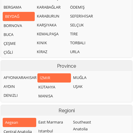
BERGAMA
KARABAĞLAR
ÖDEMİŞ
KARABURUN
SEFERİHİSAR
BEYDAĞ
KARŞIYAKA
SELÇUK
BORNOVA
KEMALPAŞA
TİRE
BUCA
KINIK
TORBALI
ÇEŞME
KİRAZ
URLA
ÇİĞLİ
Province
AFYONKARAHISAR
MUĞLA
İZMIR
AYDIN
UŞAK
KÜTAHYA
DENIZLI
MANISA
Regioni
East Marmara
Southeast
Aegean
Anatolia
Istanbul
Central Anatolia