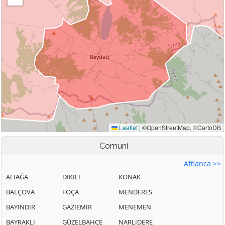
Comuni
Affianca >>
ALİAĞA
DİKİLİ
KONAK
BALÇOVA
FOÇA
MENDERES
BAYINDIR
GAZİEMİR
MENEMEN
BAYRAKLI
GÜZELBAHÇE
NARLIDERE