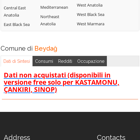
West Anatolia
Mediterranean
Central East
West Black Sea
Anatolia
Northeast
Anatolia
West Marmara
East Black Sea
Comune di
Beydağ
Dati di Sintesi
Consumi
Redditi
Occupazione
Dati non acquistati (disponibili in
versione free solo per KASTAMONU,
ÇANKIRI, SINOP)
Address
Contacts