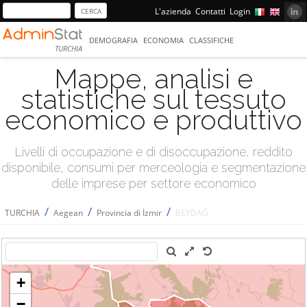
L'azienda
Contatti
Login
DEMOGRAFIA
ECONOMIA
CLASSIFICHE
TURCHIA
Mappe, analisi e
statistiche sul tessuto
economico e produttivo
Livelli di occupazione e di disoccupazione, reddito
disponibile, consumi per merceologia e segmentazione
delle imprese per settore economico
/
/
/
TURCHIA
Aegean
Provincia di İzmir
BEYDAĞ