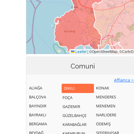
Comuni
Affianca 
ALİAĞA
KONAK
DİKİLİ
BALÇOVA
MENDERES
FOÇA
BAYINDIR
MENEMEN
GAZİEMİR
BAYRAKLI
NARLIDERE
GÜZELBAHÇE
BERGAMA
ÖDEMİŞ
KARABAĞLAR
BEYDAĞ
SEFERİHİSAR
KARABURUN