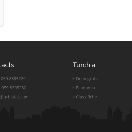
tacts
Turchia
059 8395229
Demografia
 059 8395230
Economia
o@urbistat.com
Classifiche