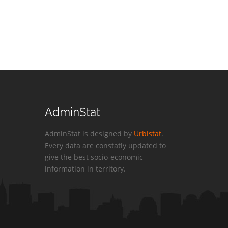
AdminStat
AdminStat is designed by
Urbistat
.
Every data are constatly updated to
give the best socio-economic
information in territory.