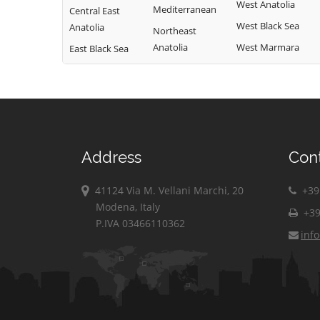
West Anatolia
Mediterranean
Central East
West Black Sea
Anatolia
Northeast
Anatolia
West Marmara
East Black Sea
Address
Con
41124 Via M. Vellani Marchi, 20
+39 
Modena, Italy
+39
P.IVA 03466110362
inf