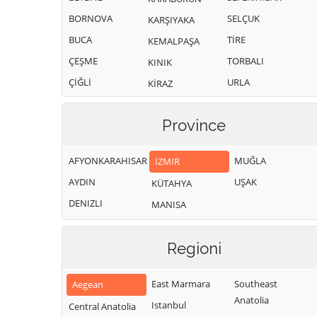
BORNOVA
SELÇUK
KARŞIYAKA
BUCA
TİRE
KEMALPAŞA
ÇEŞME
TORBALI
KINIK
ÇİĞLİ
URLA
KİRAZ
Province
AFYONKARAHISAR
MUĞLA
İZMIR
AYDIN
UŞAK
KÜTAHYA
DENIZLI
MANISA
Regioni
East Marmara
Southeast
Aegean
Anatolia
Istanbul
Central Anatolia