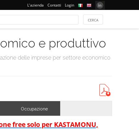
L'azienda
Contatti
Login
onomico e produttivo
tazione delle imprese per settore economico
Occupazione
rsione free solo per KASTAMONU,