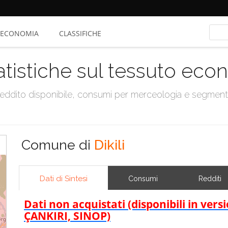
ECONOMIA
CLASSIFICHE
atistiche sul tessuto ec
, reddito disponibile, consumi per merceologia e segmen
Comune di
Dikili
Dati di Sintesi
Consumi
Redditi
Dati non acquistati (disponibili in ve
ÇANKIRI, SINOP)