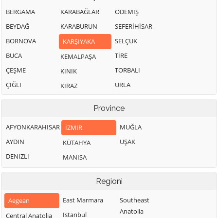
BERGAMA
KARABAĞLAR
ÖDEMİŞ
BEYDAĞ
KARABURUN
SEFERİHİSAR
BORNOVA
SELÇUK
KARŞIYAKA
BUCA
TİRE
KEMALPAŞA
ÇEŞME
TORBALI
KINIK
ÇİĞLİ
URLA
KİRAZ
Province
AFYONKARAHISAR
MUĞLA
İZMIR
AYDIN
UŞAK
KÜTAHYA
DENIZLI
MANISA
Regioni
East Marmara
Southeast
Aegean
Anatolia
Istanbul
Central Anatolia