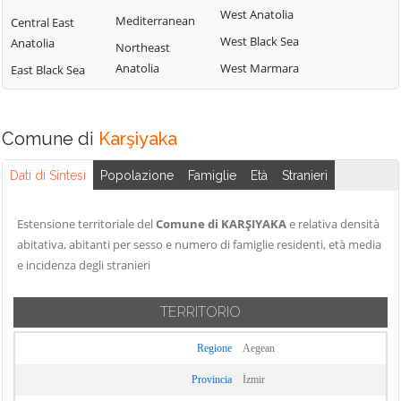
West Anatolia
Mediterranean
Central East
West Black Sea
Anatolia
Northeast
Anatolia
West Marmara
East Black Sea
Comune di
Karşiyaka
Dati di Sintesi
Popolazione
Famiglie
Età
Stranieri
Estensione territoriale del
Comune di KARŞIYAKA
e relativa densità
abitativa, abitanti per sesso e numero di famiglie residenti, età media
e incidenza degli stranieri
TERRITORIO
Regione
Aegean
Provincia
İzmir