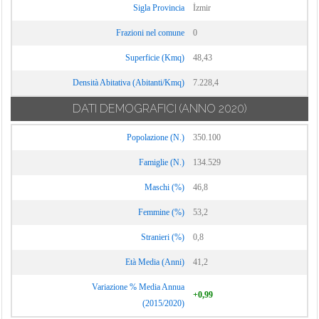
Sigla Provincia
İzmir
Frazioni nel comune
0
Superficie (Kmq)
48,43
Densità Abitativa (Abitanti/Kmq)
7.228,4
DATI DEMOGRAFICI
(ANNO 2020)
Popolazione (N.)
350.100
Famiglie (N.)
134.529
Maschi (%)
46,8
Femmine (%)
53,2
Stranieri (%)
0,8
Età Media (Anni)
41,2
Variazione % Media Annua
+0,99
(2015/2020)