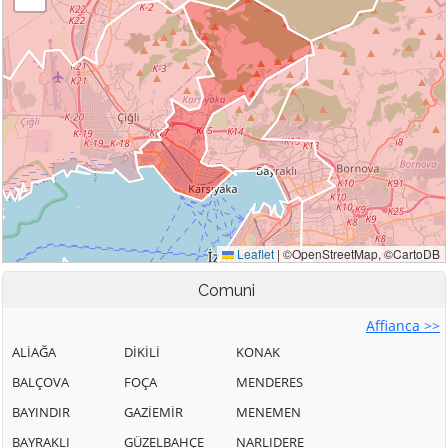
Comuni
Affianca >>
ALİAĞA
DİKİLİ
KONAK
BALÇOVA
FOÇA
MENDERES
BAYINDIR
GAZİEMİR
MENEMEN
BAYRAKLI
GÜZELBAHÇE
NARLIDERE