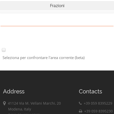
Frazioni
Seleziona per confrontare l'area corrente (beta)
Address
Contacts
41124 Via M. Vellani Marchi, 20
+39 059 8395229
Modena, Italy
+39 059 8395230