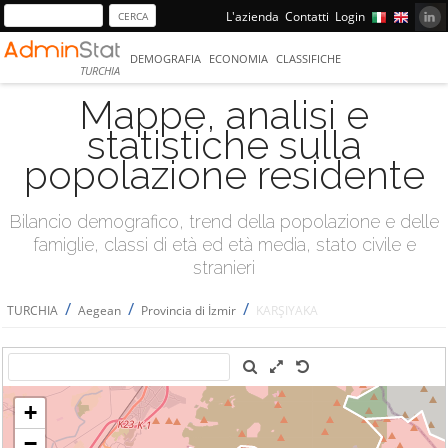
L'azienda
Contatti
Login
DEMOGRAFIA
ECONOMIA
CLASSIFICHE
TURCHIA
Mappe, analisi e
statistiche sulla
popolazione residente
Bilancio demografico, trend della popolazione e delle
famiglie, classi di età ed età media, stato civile e
stranieri
/
/
/
TURCHIA
Aegean
Provincia di İzmir
KARŞIYAKA