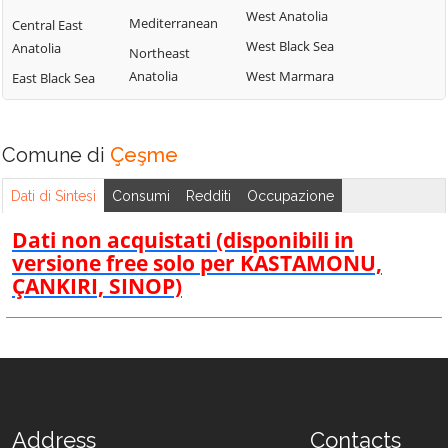
West Anatolia
Mediterranean
Central East
West Black Sea
Anatolia
Northeast
Anatolia
West Marmara
East Black Sea
Comune di
Çeşme
Dati di Sintesi
Consumi
Redditi
Occupazione
Dati non acquistati (disponibili in
versione free solo per KASTAMONU,
ÇANKIRI, SINOP)
Address
Contacts