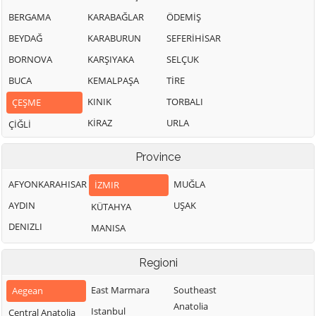
BERGAMA
KARABAĞLAR
ÖDEMİŞ
BEYDAĞ
KARABURUN
SEFERİHİSAR
BORNOVA
KARŞIYAKA
SELÇUK
BUCA
KEMALPAŞA
TİRE
KINIK
TORBALI
ÇEŞME
KİRAZ
URLA
ÇİĞLİ
Province
AFYONKARAHISAR
MUĞLA
İZMIR
AYDIN
UŞAK
KÜTAHYA
DENIZLI
MANISA
Regioni
East Marmara
Southeast
Aegean
Anatolia
Istanbul
Central Anatolia