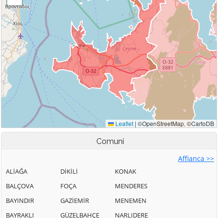
Comuni
Affianca >>
ALİAĞA
DİKİLİ
KONAK
BALÇOVA
FOÇA
MENDERES
BAYINDIR
GAZİEMİR
MENEMEN
BAYRAKLI
GÜZELBAHÇE
NARLIDERE