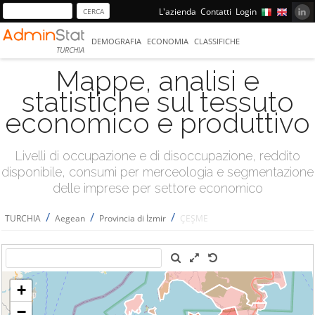
L'azienda
Contatti
Login
DEMOGRAFIA
ECONOMIA
CLASSIFICHE
TURCHIA
Mappe, analisi e
statistiche sul tessuto
economico e produttivo
Livelli di occupazione e di disoccupazione, reddito
disponibile, consumi per merceologia e segmentazione
delle imprese per settore economico
/
/
/
TURCHIA
Aegean
Provincia di İzmir
ÇEŞME