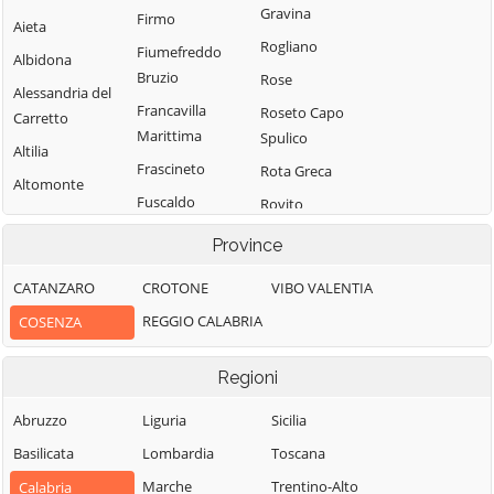
Gravina
Firmo
Aieta
Rogliano
Fiumefreddo
Albidona
Bruzio
Rose
Alessandria del
Francavilla
Roseto Capo
Carretto
Marittima
Spulico
Altilia
Frascineto
Rota Greca
Altomonte
Fuscaldo
Rovito
Amantea
Grimaldi
San Basile
Province
Amendolara
Grisolia
San Benedetto
Aprigliano
CATANZARO
CROTONE
VIBO VALENTIA
Ullano
Guardia
Belmonte
REGGIO CALABRIA
COSENZA
Piemontese
San Cosmo
Calabro
Albanese
Lago
Belsito
Regioni
San Demetrio
Laino Borgo
Belvedere
Corone
Abruzzo
Liguria
Sicilia
Laino Castello
Marittimo
San Donato di
Basilicata
Lombardia
Toscana
Lappano
Bianchi
Ninea
Marche
Trentino-Alto
Calabria
Lattarico