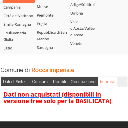
Bisignano
San Fili
Adige/Südtirol
Molise
Campania
Longobardi
Bocchigliero
San Giorgio
Umbria
Piemonte
Città del Vaticano
Longobucco
Albanese
Bonifati
Valle
Puglia
Emilia-Romagna
Lungro
San Giovanni in
Buonvicino
d'Aosta/Vallée
Repubblica di San
Friuli-Venezia
Fiore
Luzzi
d'Aoste
Calopezzati
Marino
Giulia
San Lorenzo
Maierà
Veneto
Caloveto
Sardegna
Lazio
Bellizzi
Malito
Campana
San Lorenzo del
Malvito
Canna
Vallo
Mandatoriccio
Comune di
Rocca imperiale
Cariati
San Lucido
Mangone
Carolei
San Marco
Dati di Sintesi
Consumi
Redditi
Occupazione
Imprese
Marano
Argentano
Carpanzano
Marchesato
Dati non acquistati (disponibili in
San Martino di
Casali del Manco
versione free solo per la BASILICATA)
Marano
Finita
Cassano all'Ionio
Principato
San Nicola Arcella
Castiglione
Marzi
San Pietro in
Cosentino
Mendicino
Amantea