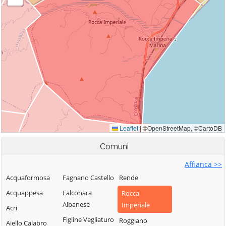
Comuni
Affianca >>
Acquaformosa
Fagnano Castello
Rende
Acquappesa
Falconara
Rocca
Albanese
Imperiale
Acri
Figline Vegliaturo
Roggiano
Aiello Calabro