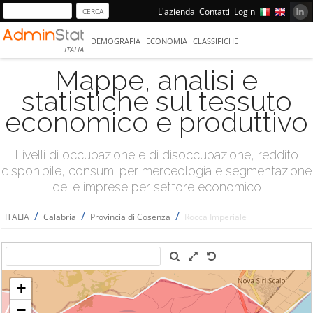
L'azienda
Contatti
Login
DEMOGRAFIA
ECONOMIA
CLASSIFICHE
ITALIA
Mappe, analisi e
statistiche sul tessuto
economico e produttivo
Livelli di occupazione e di disoccupazione, reddito
disponibile, consumi per merceologia e segmentazione
delle imprese per settore economico
/
/
/
ITALIA
Calabria
Provincia di Cosenza
Rocca Imperiale