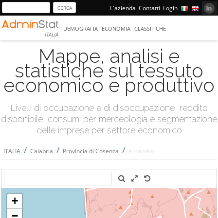
L'azienda
Contatti
Login
DEMOGRAFIA
ECONOMIA
CLASSIFICHE
ITALIA
Mappe, analisi e
statistiche sul tessuto
economico e produttivo
Livelli di occupazione e di disoccupazione, reddito
disponibile, consumi per merceologia e segmentazione
delle imprese per settore economico
/
/
/
ITALIA
Calabria
Provincia di Cosenza
Amantea