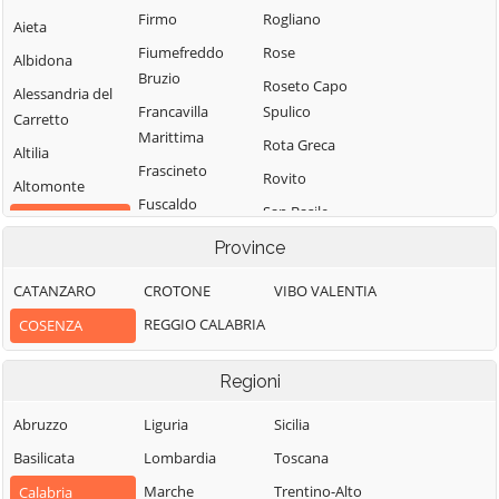
Firmo
Rogliano
Aieta
Fiumefreddo
Rose
Albidona
Bruzio
Roseto Capo
Alessandria del
Francavilla
Spulico
Carretto
Marittima
Rota Greca
Altilia
Frascineto
Rovito
Altomonte
Fuscaldo
San Basile
Amantea
Grimaldi
San Benedetto
Province
Amendolara
Grisolia
Ullano
Aprigliano
CATANZARO
CROTONE
VIBO VALENTIA
Guardia
San Cosmo
Belmonte
REGGIO CALABRIA
COSENZA
Piemontese
Albanese
Calabro
Lago
San Demetrio
Belsito
Regioni
Corone
Laino Borgo
Belvedere
San Donato di
Abruzzo
Liguria
Sicilia
Laino Castello
Marittimo
Ninea
Basilicata
Lombardia
Toscana
Lappano
Bianchi
San Fili
Marche
Trentino-Alto
Calabria
Lattarico