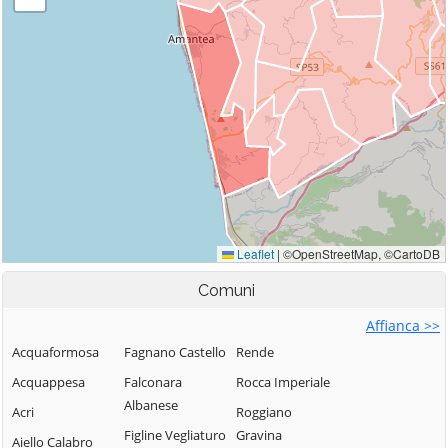
Comuni
Affianca >>
Acquaformosa
Fagnano Castello
Rende
Acquappesa
Falconara
Rocca Imperiale
Albanese
Acri
Roggiano
Figline Vegliaturo
Gravina
Aiello Calabro