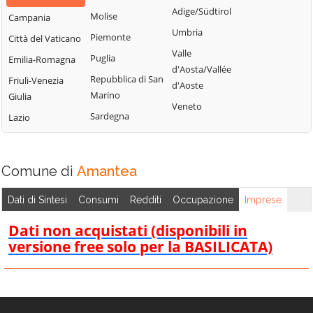
Bisignano
San Giorgio
Adige/Südtirol
Molise
Campania
Longobardi
Bocchigliero
Albanese
Umbria
Piemonte
Città del Vaticano
Longobucco
Bonifati
San Giovanni in
Valle
Puglia
Emilia-Romagna
Lungro
Fiore
Buonvicino
d'Aosta/Vallée
Repubblica di San
Friuli-Venezia
Luzzi
San Lorenzo
d'Aoste
Calopezzati
Marino
Giulia
Bellizzi
Maierà
Veneto
Caloveto
Sardegna
Lazio
San Lorenzo del
Malito
Campana
Vallo
Malvito
Canna
San Lucido
Mandatoriccio
Comune di
Amantea
Cariati
San Marco
Mangone
Carolei
Argentano
Dati di Sintesi
Consumi
Redditi
Occupazione
Imprese
Marano
Carpanzano
San Martino di
Marchesato
Dati non acquistati (disponibili in
Finita
Casali del Manco
versione free solo per la BASILICATA)
Marano
San Nicola Arcella
Cassano all'Ionio
Principato
San Pietro in
Castiglione
Marzi
Amantea
Cosentino
Mendicino
San Pietro in