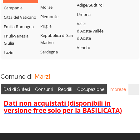
Bisignano
San Giorgio
Adige/Südtirol
Molise
Campania
Longobardi
Bocchigliero
Albanese
Umbria
Piemonte
Città del Vaticano
Longobucco
Bonifati
San Giovanni in
Valle
Puglia
Emilia-Romagna
Lungro
Fiore
Buonvicino
d'Aosta/Vallée
Repubblica di San
Friuli-Venezia
Luzzi
San Lorenzo
d'Aoste
Calopezzati
Marino
Giulia
Bellizzi
Maierà
Veneto
Caloveto
Sardegna
Lazio
San Lorenzo del
Malito
Campana
Vallo
Malvito
Canna
San Lucido
Mandatoriccio
Comune di
Marzi
Cariati
San Marco
Mangone
Carolei
Argentano
Dati di Sintesi
Consumi
Redditi
Occupazione
Imprese
Marano
Carpanzano
San Martino di
Marchesato
Dati non acquistati (disponibili in
Finita
Casali del Manco
versione free solo per la BASILICATA)
Marano
San Nicola Arcella
Cassano all'Ionio
Principato
San Pietro in
Castiglione
Marzi
Amantea
Cosentino
Mendicino
San Pietro in