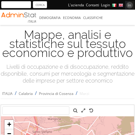
L'azienda
Contatti
Login
DEMOGRAFIA
ECONOMIA
CLASSIFICHE
ITALIA
Mappe, analisi e
statistiche sul tessuto
economico e produttivo
Livelli di occupazione e di disoccupazione, reddito
disponibile, consumi per merceologia e segmentazione
delle imprese per settore economico
/
/
/
ITALIA
Calabria
Provincia di Cosenza
Marzi