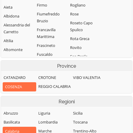
Firmo
Rogliano
Aieta
Fiumefreddo
Rose
Albidona
Bruzio
Roseto Capo
Alessandria del
Francavilla
Spulico
Carretto
Marittima
Rota Greca
Altilia
Frascineto
Rovito
Altomonte
Fuscaldo
San Basile
Amantea
Grimaldi
San Benedetto
Province
Amendolara
Grisolia
Ullano
Aprigliano
CATANZARO
CROTONE
VIBO VALENTIA
Guardia
San Cosmo
Belmonte
REGGIO CALABRIA
COSENZA
Piemontese
Albanese
Calabro
Lago
San Demetrio
Belsito
Regioni
Corone
Laino Borgo
Belvedere
San Donato di
Abruzzo
Liguria
Sicilia
Laino Castello
Marittimo
Ninea
Basilicata
Lombardia
Toscana
Lappano
Bianchi
San Fili
Marche
Trentino-Alto
Calabria
Lattarico