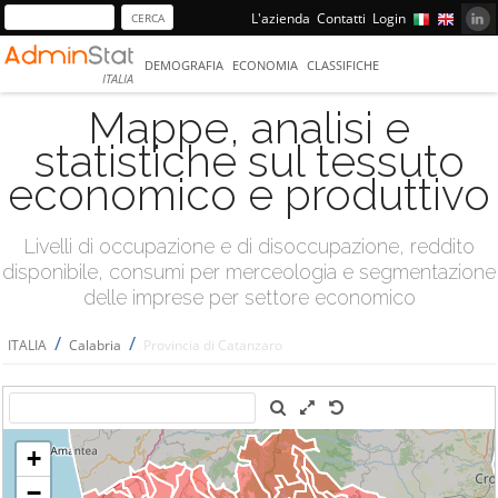
L'azienda
Contatti
Login
DEMOGRAFIA
ECONOMIA
CLASSIFICHE
ITALIA
Mappe, analisi e
statistiche sul tessuto
economico e produttivo
Livelli di occupazione e di disoccupazione, reddito
disponibile, consumi per merceologia e segmentazione
delle imprese per settore economico
/
/
ITALIA
Calabria
Provincia di Catanzaro