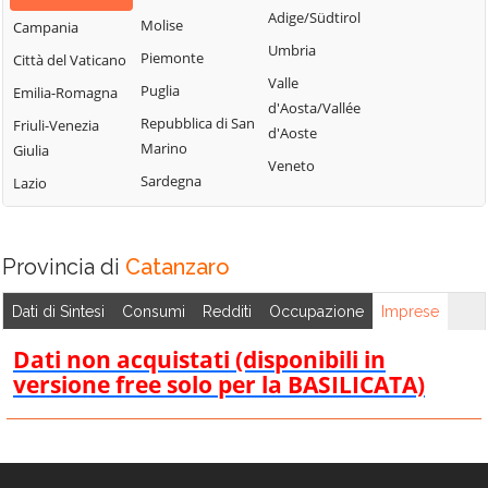
Settingiano
Cicala
Adige/Südtirol
Motta Santa
Molise
Campania
Simeri Crichi
Conflenti
Lucia
Umbria
Piemonte
Città del Vaticano
Sorbo San Basile
Cortale
Nocera Terinese
Valle
Puglia
Emilia-Romagna
Soverato
d'Aosta/Vallée
Cropani
Olivadi
Repubblica di San
Friuli-Venezia
d'Aoste
Soveria Mannelli
Curinga
Palermiti
Marino
Giulia
Veneto
Soveria Simeri
Davoli
Pentone
Sardegna
Lazio
Squillace
Decollatura
Petrizzi
Stalettì
Falerna
Petronà
Provincia di
Catanzaro
Taverna
Feroleto Antico
Pianopoli
Tiriolo
Fossato Serralta
Platania
Dati di Sintesi
Consumi
Redditi
Occupazione
Imprese
Torre di Ruggiero
Dati non acquistati (disponibili in
Vallefiorita
versione free solo per la BASILICATA)
Zagarise