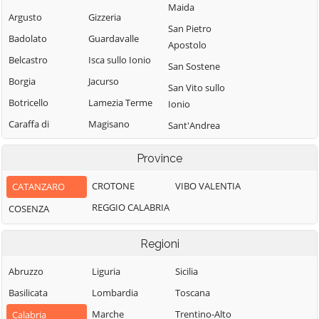
Maida
Argusto
Gizzeria
San Pietro
Badolato
Guardavalle
Apostolo
Belcastro
Isca sullo Ionio
San Sostene
Borgia
Jacurso
San Vito sullo
Botricello
Lamezia Terme
Ionio
Caraffa di
Magisano
Sant'Andrea
Catanzaro
Apostolo dello
Maida
Province
Ionio
Cardinale
Marcedusa
Santa Caterina
Carlopoli
CROTONE
VIBO VALENTIA
CATANZARO
Marcellinara
dello Ionio
Catanzaro
REGGIO CALABRIA
COSENZA
Martirano
Satriano
Cenadi
Martirano
Sellia
Regioni
Centrache
Lombardo
Sellia Marina
Cerva
Miglierina
Abruzzo
Liguria
Sicilia
Serrastretta
Chiaravalle
Montauro
Basilicata
Lombardia
Toscana
Sersale
Centrale
Montepaone
Marche
Trentino-Alto
Calabria