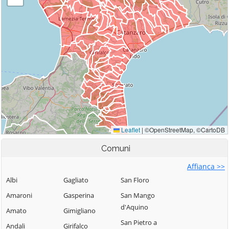
Comuni
Affianca >>
Albi
Gagliato
San Floro
Amaroni
Gasperina
San Mango
d'Aquino
Amato
Gimigliano
San Pietro a
Andali
Girifalco