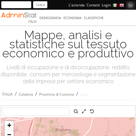
L'azienda
Contatti
Login
DEMOGRAFIA
ECONOMIA
CLASSIFICHE
ITALIA
Mappe, analisi e
statistiche sul tessuto
economico e produttivo
Livelli di occupazione e di disoccupazione, reddito
disponibile, consumi per merceologia e segmentazione
delle imprese per settore economico
/
/
/
ITALIA
Calabria
Provincia di Cosenza
Luzzi