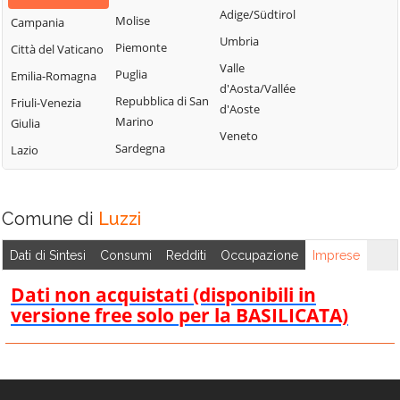
Bisignano
San Giorgio
Adige/Südtirol
Molise
Campania
Longobardi
Bocchigliero
Albanese
Umbria
Piemonte
Città del Vaticano
Longobucco
Bonifati
San Giovanni in
Valle
Puglia
Emilia-Romagna
Lungro
Fiore
Buonvicino
d'Aosta/Vallée
Repubblica di San
Friuli-Venezia
Luzzi
San Lorenzo
d'Aoste
Calopezzati
Marino
Giulia
Bellizzi
Maierà
Veneto
Caloveto
Sardegna
Lazio
San Lorenzo del
Malito
Campana
Vallo
Malvito
Canna
San Lucido
Mandatoriccio
Comune di
Luzzi
Cariati
San Marco
Mangone
Carolei
Argentano
Dati di Sintesi
Consumi
Redditi
Occupazione
Imprese
Marano
Carpanzano
San Martino di
Marchesato
Dati non acquistati (disponibili in
Finita
Casali del Manco
versione free solo per la BASILICATA)
Marano
San Nicola Arcella
Cassano all'Ionio
Principato
San Pietro in
Castiglione
Marzi
Amantea
Cosentino
Mendicino
San Pietro in