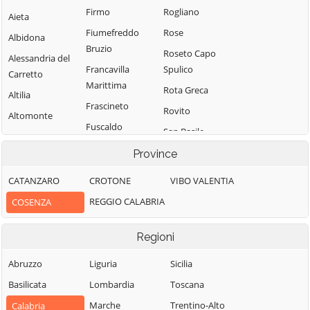
Firmo
Rogliano
Aieta
Fiumefreddo
Rose
Albidona
Bruzio
Roseto Capo
Alessandria del
Francavilla
Spulico
Carretto
Marittima
Rota Greca
Altilia
Frascineto
Rovito
Altomonte
Fuscaldo
San Basile
Amantea
Grimaldi
San Benedetto
Province
Amendolara
Grisolia
Ullano
Aprigliano
CATANZARO
CROTONE
VIBO VALENTIA
Guardia
San Cosmo
Belmonte
REGGIO CALABRIA
COSENZA
Piemontese
Albanese
Calabro
Lago
San Demetrio
Belsito
Regioni
Corone
Laino Borgo
Belvedere
San Donato di
Abruzzo
Liguria
Sicilia
Laino Castello
Marittimo
Ninea
Basilicata
Lombardia
Toscana
Lappano
Bianchi
San Fili
Marche
Trentino-Alto
Calabria
Lattarico