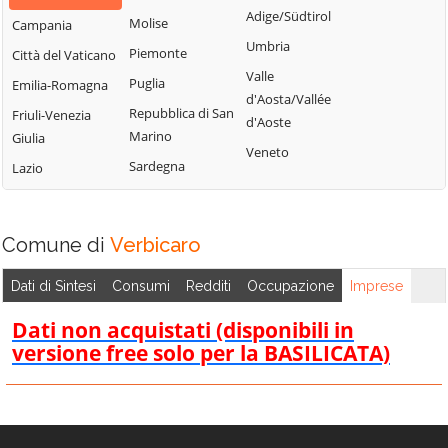
Bisignano
San Giorgio
Adige/Südtirol
Molise
Campania
Longobardi
Bocchigliero
Albanese
Umbria
Piemonte
Città del Vaticano
Longobucco
Bonifati
San Giovanni in
Valle
Puglia
Emilia-Romagna
Lungro
Fiore
Buonvicino
d'Aosta/Vallée
Repubblica di San
Friuli-Venezia
Luzzi
San Lorenzo
d'Aoste
Calopezzati
Marino
Giulia
Bellizzi
Maierà
Veneto
Caloveto
Sardegna
Lazio
San Lorenzo del
Malito
Campana
Vallo
Malvito
Canna
San Lucido
Mandatoriccio
Comune di
Verbicaro
Cariati
San Marco
Mangone
Carolei
Argentano
Dati di Sintesi
Consumi
Redditi
Occupazione
Imprese
Marano
Carpanzano
San Martino di
Marchesato
Dati non acquistati (disponibili in
Finita
Casali del Manco
versione free solo per la BASILICATA)
Marano
San Nicola Arcella
Cassano all'Ionio
Principato
San Pietro in
Castiglione
Marzi
Amantea
Cosentino
Mendicino
San Pietro in