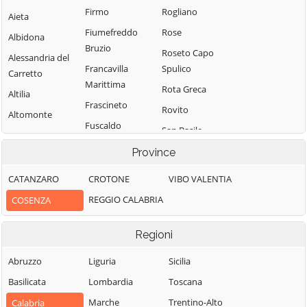
Firmo
Rogliano
Aieta
Fiumefreddo
Rose
Albidona
Bruzio
Roseto Capo
Alessandria del
Francavilla
Spulico
Carretto
Marittima
Rota Greca
Altilia
Frascineto
Rovito
Altomonte
Fuscaldo
San Basile
Amantea
Grimaldi
San Benedetto
Province
Amendolara
Grisolia
Ullano
Aprigliano
CATANZARO
CROTONE
VIBO VALENTIA
Guardia
San Cosmo
Belmonte
REGGIO CALABRIA
COSENZA
Piemontese
Albanese
Calabro
Lago
San Demetrio
Belsito
Regioni
Corone
Laino Borgo
Belvedere
San Donato di
Abruzzo
Liguria
Sicilia
Laino Castello
Marittimo
Ninea
Basilicata
Lombardia
Toscana
Lappano
Bianchi
San Fili
Marche
Trentino-Alto
Calabria
Lattarico