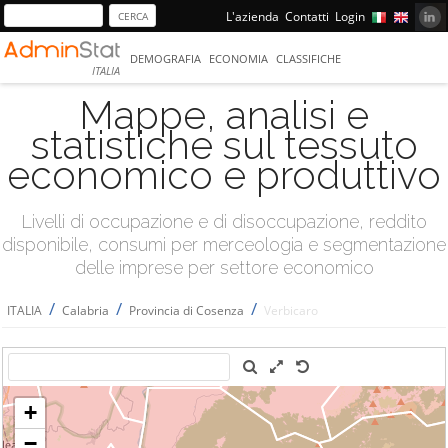
L'azienda
Contatti
Login
DEMOGRAFIA
ECONOMIA
CLASSIFICHE
ITALIA
Mappe, analisi e
statistiche sul tessuto
economico e produttivo
Livelli di occupazione e di disoccupazione, reddito
disponibile, consumi per merceologia e segmentazione
delle imprese per settore economico
/
/
/
ITALIA
Calabria
Provincia di Cosenza
Verbicaro