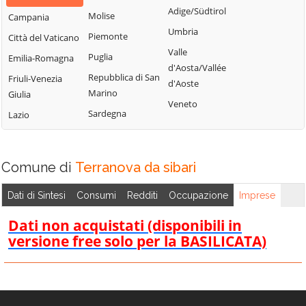
Bisignano
San Giorgio
Adige/Südtirol
Molise
Campania
Longobardi
Bocchigliero
Albanese
Umbria
Piemonte
Città del Vaticano
Longobucco
Bonifati
San Giovanni in
Valle
Puglia
Emilia-Romagna
Lungro
Fiore
Buonvicino
d'Aosta/Vallée
Repubblica di San
Friuli-Venezia
Luzzi
San Lorenzo
d'Aoste
Calopezzati
Marino
Giulia
Bellizzi
Maierà
Veneto
Caloveto
Sardegna
Lazio
San Lorenzo del
Malito
Campana
Vallo
Malvito
Canna
San Lucido
Mandatoriccio
Comune di
Terranova da sibari
Cariati
San Marco
Mangone
Carolei
Argentano
Dati di Sintesi
Consumi
Redditi
Occupazione
Imprese
Marano
Carpanzano
San Martino di
Marchesato
Dati non acquistati (disponibili in
Finita
Casali del Manco
versione free solo per la BASILICATA)
Marano
San Nicola Arcella
Cassano all'Ionio
Principato
San Pietro in
Castiglione
Marzi
Amantea
Cosentino
Mendicino
San Pietro in