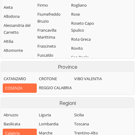
Firmo
Rogliano
Aieta
Fiumefreddo
Rose
Albidona
Bruzio
Roseto Capo
Alessandria del
Francavilla
Spulico
Carretto
Marittima
Rota Greca
Altilia
Frascineto
Rovito
Altomonte
Fuscaldo
San Basile
Amantea
Grimaldi
San Benedetto
Province
Amendolara
Grisolia
Ullano
Aprigliano
CATANZARO
CROTONE
VIBO VALENTIA
Guardia
San Cosmo
Belmonte
REGGIO CALABRIA
COSENZA
Piemontese
Albanese
Calabro
Lago
San Demetrio
Belsito
Regioni
Corone
Laino Borgo
Belvedere
San Donato di
Abruzzo
Liguria
Sicilia
Laino Castello
Marittimo
Ninea
Basilicata
Lombardia
Toscana
Lappano
Bianchi
San Fili
Marche
Trentino-Alto
Calabria
Lattarico