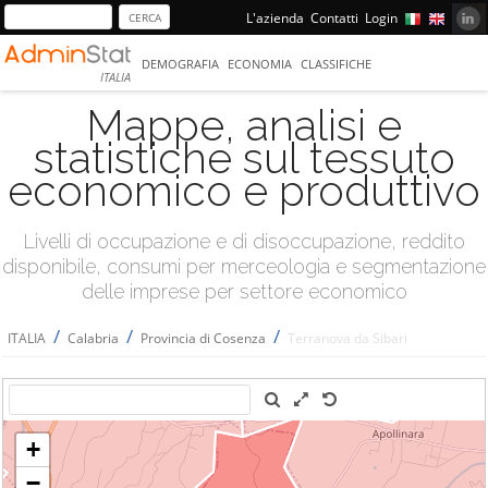
L'azienda
Contatti
Login
DEMOGRAFIA
ECONOMIA
CLASSIFICHE
ITALIA
Mappe, analisi e
statistiche sul tessuto
economico e produttivo
Livelli di occupazione e di disoccupazione, reddito
disponibile, consumi per merceologia e segmentazione
delle imprese per settore economico
/
/
/
ITALIA
Calabria
Provincia di Cosenza
Terranova da Sibari