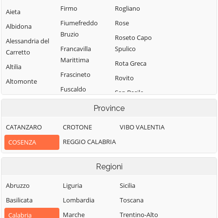
Firmo
Rogliano
Aieta
Fiumefreddo
Rose
Albidona
Bruzio
Roseto Capo
Alessandria del
Francavilla
Spulico
Carretto
Marittima
Rota Greca
Altilia
Frascineto
Rovito
Altomonte
Fuscaldo
San Basile
Amantea
Grimaldi
San Benedetto
Province
Amendolara
Grisolia
Ullano
Aprigliano
CATANZARO
CROTONE
VIBO VALENTIA
Guardia
San Cosmo
Belmonte
REGGIO CALABRIA
COSENZA
Piemontese
Albanese
Calabro
Lago
San Demetrio
Belsito
Regioni
Corone
Laino Borgo
Belvedere
San Donato di
Abruzzo
Liguria
Sicilia
Laino Castello
Marittimo
Ninea
Basilicata
Lombardia
Toscana
Lappano
Bianchi
San Fili
Marche
Trentino-Alto
Calabria
Lattarico