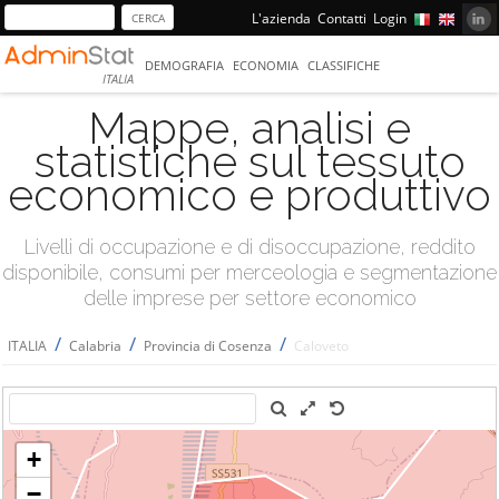
L'azienda
Contatti
Login
DEMOGRAFIA
ECONOMIA
CLASSIFICHE
ITALIA
Mappe, analisi e
statistiche sul tessuto
economico e produttivo
Livelli di occupazione e di disoccupazione, reddito
disponibile, consumi per merceologia e segmentazione
delle imprese per settore economico
/
/
/
ITALIA
Calabria
Provincia di Cosenza
Caloveto