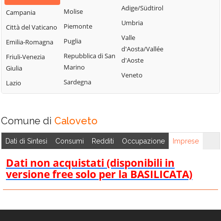
Bisignano
San Giorgio
Adige/Südtirol
Molise
Campania
Longobardi
Bocchigliero
Albanese
Umbria
Piemonte
Città del Vaticano
Longobucco
Bonifati
San Giovanni in
Valle
Puglia
Emilia-Romagna
Lungro
Fiore
Buonvicino
d'Aosta/Vallée
Repubblica di San
Friuli-Venezia
Luzzi
San Lorenzo
d'Aoste
Calopezzati
Marino
Giulia
Bellizzi
Maierà
Veneto
Caloveto
Sardegna
Lazio
San Lorenzo del
Malito
Campana
Vallo
Malvito
Canna
San Lucido
Mandatoriccio
Comune di
Caloveto
Cariati
San Marco
Mangone
Carolei
Argentano
Dati di Sintesi
Consumi
Redditi
Occupazione
Imprese
Marano
Carpanzano
San Martino di
Marchesato
Dati non acquistati (disponibili in
Finita
Casali del Manco
versione free solo per la BASILICATA)
Marano
San Nicola Arcella
Cassano all'Ionio
Principato
San Pietro in
Castiglione
Marzi
Amantea
Cosentino
Mendicino
San Pietro in