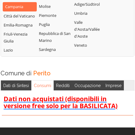
Civitella
Adige/Südtirol
Molise
Piemonte
Campania
Caggiano
Montano Antilia
Umbria
Piemonte
San Marzano sul
Città del Vaticano
Calvanico
Monte San
Sarno
Valle
Puglia
Emilia-Romagna
Camerota
Giacomo
d'Aosta/Vallée
San Mauro
Repubblica di San
Friuli-Venezia
Campagna
Montecorice
d'Aoste
Cilento
Marino
Giulia
Campora
Montecorvino
Veneto
San Mauro la
Sardegna
Lazio
Pugliano
Cannalonga
Bruca
Montecorvino
Capaccio
San Pietro al
Rovella
Paestum
Tanagro
Comune di
Perito
Monteforte
Casal Velino
San Rufo
Cilento
Dati di Sintesi
Consumi
Redditi
Occupazione
Imprese
Casalbuono
San Valentino
Montesano sulla
Torio
Casaletto
Dati non acquistati (disponibili in
Marcellana
Spartano
versione free solo per la BASILICATA)
Sant'Angelo a
Morigerati
Fasanella
Caselle in Pittari
Nocera Inferiore
Sant'Arsenio
Castel San
Nocera Superiore
Giorgio
Sant'Egidio del