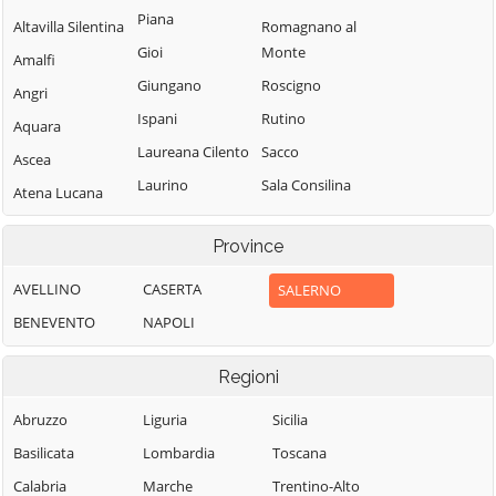
Piana
Altavilla Silentina
Romagnano al
Gioi
Monte
Amalfi
Giungano
Roscigno
Angri
Ispani
Rutino
Aquara
Laureana Cilento
Sacco
Ascea
Laurino
Sala Consilina
Atena Lucana
Laurito
Salento
Atrani
Province
Laviano
Salerno
Auletta
Lustra
Salvitelle
AVELLINO
CASERTA
SALERNO
Baronissi
Magliano Vetere
San Cipriano
BENEVENTO
NAPOLI
Battipaglia
Picentino
Maiori
Bellizzi
Regioni
San Giovanni a
Mercato San
Bellosguardo
Piro
Severino
Abruzzo
Liguria
Sicilia
Bracigliano
San Gregorio
Minori
Basilicata
Lombardia
Toscana
Buccino
Magno
Moio della
Calabria
Marche
Trentino-Alto
Buonabitacolo
San Mango