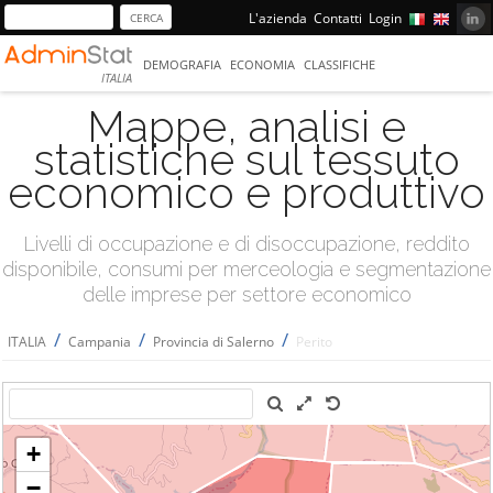
L'azienda
Contatti
Login
DEMOGRAFIA
ECONOMIA
CLASSIFICHE
ITALIA
Mappe, analisi e
statistiche sul tessuto
economico e produttivo
Livelli di occupazione e di disoccupazione, reddito
disponibile, consumi per merceologia e segmentazione
delle imprese per settore economico
/
/
/
ITALIA
Campania
Provincia di Salerno
Perito