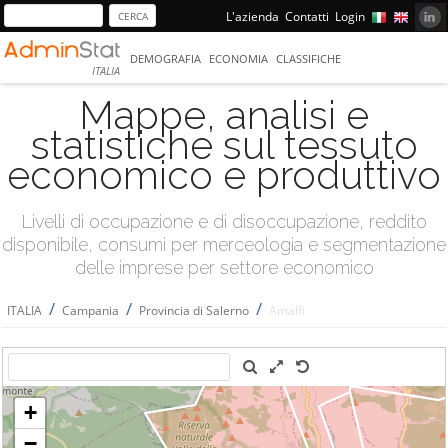
L'azienda
Contatti
Login
DEMOGRAFIA
ECONOMIA
CLASSIFICHE
ITALIA
Mappe, analisi e
statistiche sul tessuto
economico e produttivo
Livelli di occupazione e di disoccupazione, reddito
disponibile, consumi per merceologia e segmentazione
delle imprese per settore economico
/
/
/
ITALIA
Campania
Provincia di Salerno
Amalfi