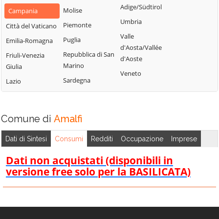
Civitella
Adige/Südtirol
Molise
Piemonte
Campania
Caggiano
Montano Antilia
Umbria
Piemonte
San Marzano sul
Città del Vaticano
Calvanico
Monte San
Sarno
Valle
Puglia
Emilia-Romagna
Camerota
Giacomo
d'Aosta/Vallée
San Mauro
Repubblica di San
Friuli-Venezia
Campagna
Montecorice
d'Aoste
Cilento
Marino
Giulia
Campora
Montecorvino
Veneto
San Mauro la
Sardegna
Lazio
Pugliano
Cannalonga
Bruca
Montecorvino
Capaccio
San Pietro al
Rovella
Paestum
Tanagro
Comune di
Amalfi
Monteforte
Casal Velino
San Rufo
Cilento
Dati di Sintesi
Consumi
Redditi
Occupazione
Imprese
Casalbuono
San Valentino
Montesano sulla
Torio
Casaletto
Dati non acquistati (disponibili in
Marcellana
Spartano
versione free solo per la BASILICATA)
Sant'Angelo a
Morigerati
Fasanella
Caselle in Pittari
Nocera Inferiore
Sant'Arsenio
Castel San
Nocera Superiore
Giorgio
Sant'Egidio del