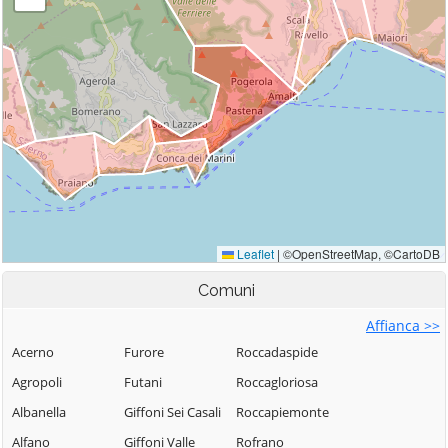
Comuni
Affianca >>
Acerno
Furore
Roccadaspide
Agropoli
Futani
Roccagloriosa
Albanella
Giffoni Sei Casali
Roccapiemonte
Alfano
Giffoni Valle
Rofrano