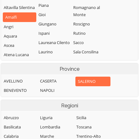
Piana
Altavilla Silentina
Romagnano al
Gioi
Monte
Amalfi
Giungano
Roscigno
Angri
Ispani
Rutino
Aquara
Laureana Cilento
Sacco
Ascea
Laurino
Sala Consilina
Atena Lucana
Laurito
Salento
Atrani
Province
Laviano
Salerno
Auletta
Lustra
Salvitelle
AVELLINO
CASERTA
SALERNO
Baronissi
Magliano Vetere
San Cipriano
BENEVENTO
NAPOLI
Battipaglia
Picentino
Maiori
Bellizzi
Regioni
San Giovanni a
Mercato San
Bellosguardo
Piro
Severino
Abruzzo
Liguria
Sicilia
Bracigliano
San Gregorio
Minori
Basilicata
Lombardia
Toscana
Buccino
Magno
Moio della
Calabria
Marche
Trentino-Alto
Buonabitacolo
San Mango