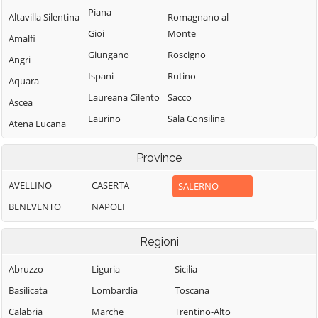
Piana
Altavilla Silentina
Romagnano al
Gioi
Monte
Amalfi
Giungano
Roscigno
Angri
Ispani
Rutino
Aquara
Laureana Cilento
Sacco
Ascea
Laurino
Sala Consilina
Atena Lucana
Laurito
Salento
Atrani
Province
Laviano
Salerno
Auletta
Lustra
Salvitelle
AVELLINO
CASERTA
SALERNO
Baronissi
Magliano Vetere
San Cipriano
BENEVENTO
NAPOLI
Battipaglia
Picentino
Maiori
Bellizzi
Regioni
San Giovanni a
Mercato San
Bellosguardo
Piro
Severino
Abruzzo
Liguria
Sicilia
Bracigliano
San Gregorio
Minori
Basilicata
Lombardia
Toscana
Buccino
Magno
Moio della
Calabria
Marche
Trentino-Alto
Buonabitacolo
San Mango