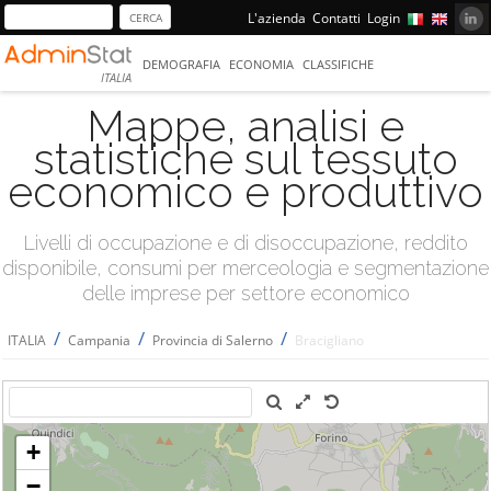
L'azienda
Contatti
Login
DEMOGRAFIA
ECONOMIA
CLASSIFICHE
ITALIA
Mappe, analisi e
statistiche sul tessuto
economico e produttivo
Livelli di occupazione e di disoccupazione, reddito
disponibile, consumi per merceologia e segmentazione
delle imprese per settore economico
/
/
/
ITALIA
Campania
Provincia di Salerno
Bracigliano