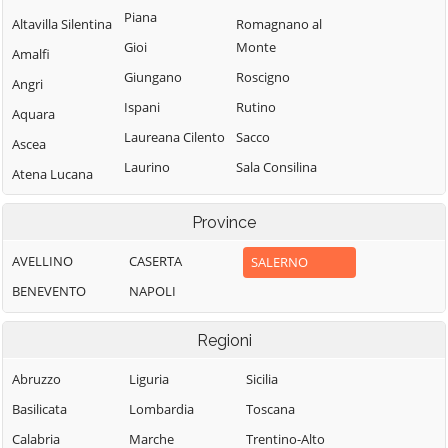
Piana
Altavilla Silentina
Romagnano al
Gioi
Monte
Amalfi
Giungano
Roscigno
Angri
Ispani
Rutino
Aquara
Laureana Cilento
Sacco
Ascea
Laurino
Sala Consilina
Atena Lucana
Laurito
Salento
Atrani
Province
Laviano
Salerno
Auletta
Lustra
Salvitelle
AVELLINO
CASERTA
SALERNO
Baronissi
Magliano Vetere
San Cipriano
BENEVENTO
NAPOLI
Battipaglia
Picentino
Maiori
Bellizzi
Regioni
San Giovanni a
Mercato San
Bellosguardo
Piro
Severino
Abruzzo
Liguria
Sicilia
Bracigliano
San Gregorio
Minori
Basilicata
Lombardia
Toscana
Buccino
Magno
Moio della
Calabria
Marche
Trentino-Alto
Buonabitacolo
San Mango