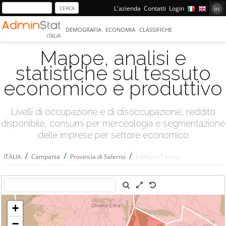
L'azienda
Contatti
Login
DEMOGRAFIA
ECONOMIA
CLASSIFICHE
ITALIA
Mappe, analisi e
statistiche sul tessuto
economico e produttivo
Livelli di occupazione e di disoccupazione, reddito
disponibile, consumi per merceologia e segmentazione
delle imprese per settore economico
/
/
/
ITALIA
Campania
Provincia di Salerno
Contursi Terme