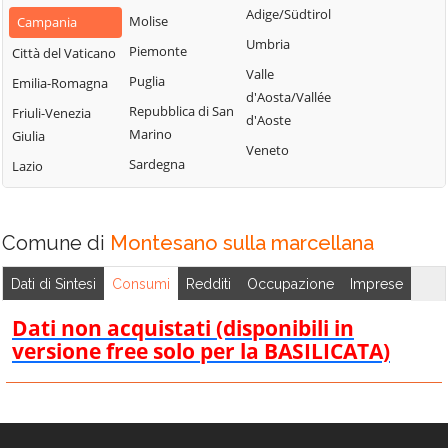
Civitella
Adige/Südtirol
Molise
Piemonte
Campania
Caggiano
Montano Antilia
Umbria
Piemonte
San Marzano sul
Città del Vaticano
Calvanico
Monte San
Sarno
Valle
Puglia
Emilia-Romagna
Camerota
Giacomo
d'Aosta/Vallée
San Mauro
Repubblica di San
Friuli-Venezia
Campagna
Montecorice
d'Aoste
Cilento
Marino
Giulia
Campora
Montecorvino
Veneto
San Mauro la
Sardegna
Lazio
Pugliano
Cannalonga
Bruca
Montecorvino
Capaccio
San Pietro al
Rovella
Paestum
Tanagro
Comune di
Montesano sulla marcellana
Monteforte
Casal Velino
San Rufo
Cilento
Dati di Sintesi
Consumi
Redditi
Occupazione
Imprese
Casalbuono
San Valentino
Montesano
Torio
Casaletto
Dati non acquistati (disponibili in
sulla
Spartano
versione free solo per la BASILICATA)
Sant'Angelo a
Marcellana
Fasanella
Caselle in Pittari
Morigerati
Sant'Arsenio
Castel San
Nocera Inferiore
Giorgio
Sant'Egidio del
Nocera Superiore