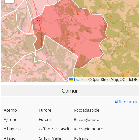
Comuni
Affianca >>
Acerno
Furore
Roccadaspide
Agropoli
Futani
Roccagloriosa
Albanella
Giffoni Sei Casali
Roccapiemonte
Alfano
Giffoni Valle
Rofrano