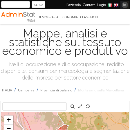
L'azienda
Contatti
Login
DEMOGRAFIA
ECONOMIA
CLASSIFICHE
ITALIA
Mappe, analisi e
statistiche sul tessuto
economico e produttivo
Livelli di occupazione e di disoccupazione, reddito
disponibile, consumi per merceologia e segmentazione
delle imprese per settore economico
/
/
/
ITALIA
Campania
Provincia di Salerno
Montesano sulla Marcellana