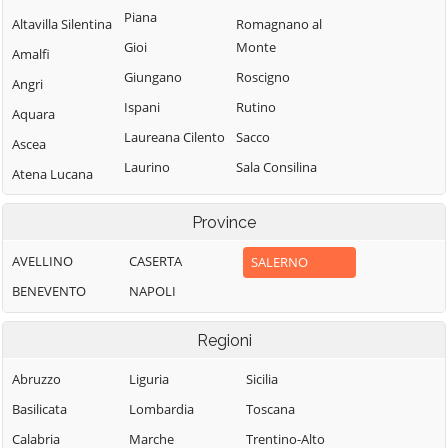
Piana
Altavilla Silentina
Romagnano al
Gioi
Monte
Amalfi
Giungano
Roscigno
Angri
Ispani
Rutino
Aquara
Laureana Cilento
Sacco
Ascea
Laurino
Sala Consilina
Atena Lucana
Laurito
Salento
Atrani
Province
Laviano
Salerno
Auletta
Lustra
Salvitelle
AVELLINO
CASERTA
SALERNO
Baronissi
Magliano Vetere
San Cipriano
BENEVENTO
NAPOLI
Battipaglia
Picentino
Maiori
Bellizzi
Regioni
San Giovanni a
Mercato San
Bellosguardo
Piro
Severino
Abruzzo
Liguria
Sicilia
Bracigliano
San Gregorio
Minori
Basilicata
Lombardia
Toscana
Buccino
Magno
Moio della
Calabria
Marche
Trentino-Alto
Buonabitacolo
San Mango