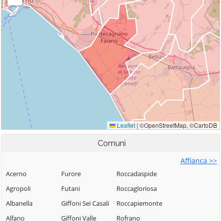
Comuni
Affianca >>
Acerno
Furore
Roccadaspide
Agropoli
Futani
Roccagloriosa
Albanella
Giffoni Sei Casali
Roccapiemonte
Alfano
Giffoni Valle
Rofrano