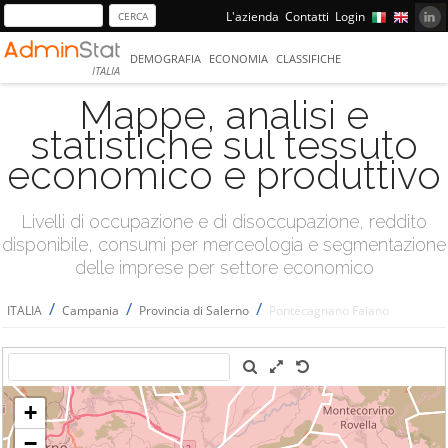
L'azienda
Contatti
Login
DEMOGRAFIA
ECONOMIA
CLASSIFICHE
ITALIA
Mappe, analisi e
statistiche sul tessuto
economico e produttivo
Livelli di occupazione e di disoccupazione, reddito
disponibile, consumi per merceologia e segmentazione
delle imprese per settore economico
/
/
/
ITALIA
Campania
Provincia di Salerno
Pontecagnano Faiano