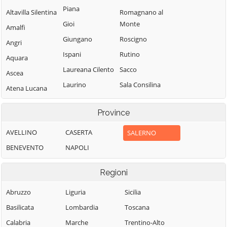
Piana
Altavilla Silentina
Romagnano al
Gioi
Monte
Amalfi
Giungano
Roscigno
Angri
Ispani
Rutino
Aquara
Laureana Cilento
Sacco
Ascea
Laurino
Sala Consilina
Atena Lucana
Laurito
Salento
Atrani
Province
Laviano
Salerno
Auletta
Lustra
Salvitelle
AVELLINO
CASERTA
SALERNO
Baronissi
Magliano Vetere
San Cipriano
BENEVENTO
NAPOLI
Battipaglia
Picentino
Maiori
Bellizzi
Regioni
San Giovanni a
Mercato San
Bellosguardo
Piro
Severino
Abruzzo
Liguria
Sicilia
Bracigliano
San Gregorio
Minori
Basilicata
Lombardia
Toscana
Buccino
Magno
Moio della
Calabria
Marche
Trentino-Alto
Buonabitacolo
San Mango