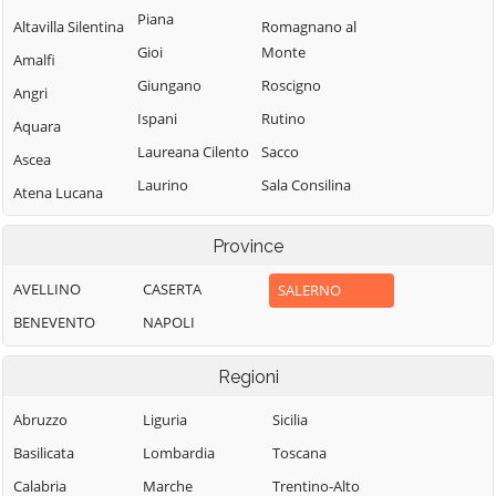
Piana
Altavilla Silentina
Romagnano al
Gioi
Monte
Amalfi
Giungano
Roscigno
Angri
Ispani
Rutino
Aquara
Laureana Cilento
Sacco
Ascea
Laurino
Sala Consilina
Atena Lucana
Laurito
Salento
Atrani
Province
Laviano
Salerno
Auletta
Lustra
Salvitelle
AVELLINO
CASERTA
SALERNO
Baronissi
Magliano Vetere
San Cipriano
BENEVENTO
NAPOLI
Battipaglia
Picentino
Maiori
Bellizzi
Regioni
San Giovanni a
Mercato San
Bellosguardo
Piro
Severino
Abruzzo
Liguria
Sicilia
Bracigliano
San Gregorio
Minori
Basilicata
Lombardia
Toscana
Buccino
Magno
Moio della
Calabria
Marche
Trentino-Alto
Buonabitacolo
San Mango