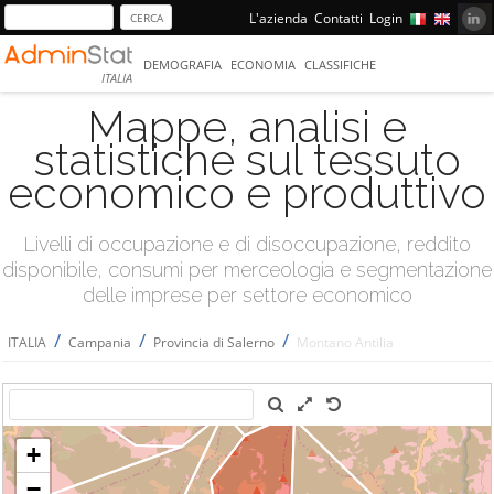
L'azienda
Contatti
Login
DEMOGRAFIA
ECONOMIA
CLASSIFICHE
ITALIA
Mappe, analisi e
statistiche sul tessuto
economico e produttivo
Livelli di occupazione e di disoccupazione, reddito
disponibile, consumi per merceologia e segmentazione
delle imprese per settore economico
/
/
/
ITALIA
Campania
Provincia di Salerno
Montano Antilia