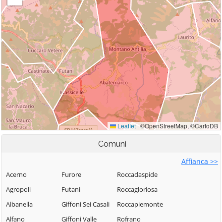
Comuni
Affianca >>
Acerno
Furore
Roccadaspide
Agropoli
Futani
Roccagloriosa
Albanella
Giffoni Sei Casali
Roccapiemonte
Alfano
Giffoni Valle
Rofrano