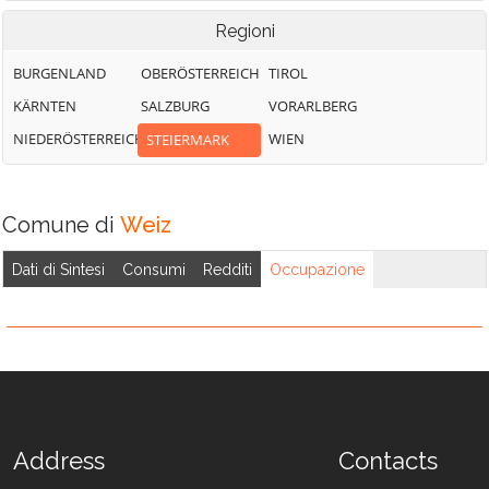
Regioni
BURGENLAND
OBERÖSTERREICH
TIROL
KÄRNTEN
SALZBURG
VORARLBERG
NIEDERÖSTERREICH
WIEN
STEIERMARK
Comune di
Weiz
Dati di Sintesi
Consumi
Redditi
Occupazione
Address
Contacts