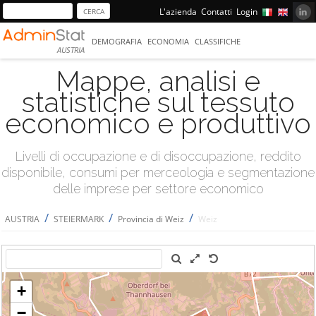
L'azienda
Contatti
Login
DEMOGRAFIA
ECONOMIA
CLASSIFICHE
AUSTRIA
Mappe, analisi e
statistiche sul tessuto
economico e produttivo
Livelli di occupazione e di disoccupazione, reddito
disponibile, consumi per merceologia e segmentazione
delle imprese per settore economico
/
/
/
AUSTRIA
STEIERMARK
Provincia di Weiz
Weiz