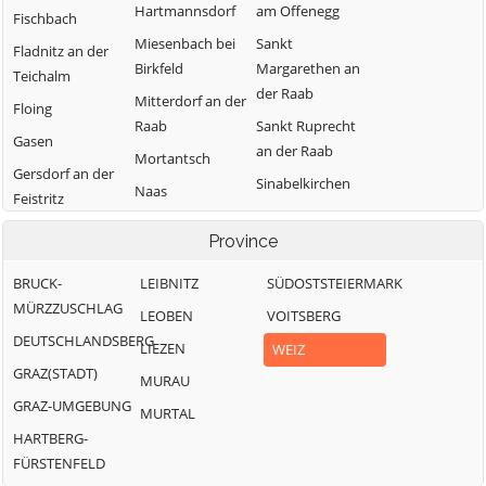
Hartmannsdorf
am Offenegg
Fischbach
Miesenbach bei
Sankt
Fladnitz an der
Birkfeld
Margarethen an
Teichalm
der Raab
Mitterdorf an der
Floing
Raab
Sankt Ruprecht
Gasen
an der Raab
Mortantsch
Gersdorf an der
Sinabelkirchen
Naas
Feistritz
Strallegg
Passail
Gleisdorf
Province
Thannhausen
Pischelsdorf am
Gutenberg-
Kulm
Weiz
BRUCK-
LEIBNITZ
SÜDOSTSTEIERMARK
Stenzengreith
MÜRZZUSCHLAG
Puch bei Weiz
LEOBEN
VOITSBERG
Hofstätten an
DEUTSCHLANDSBERG
der Raab
Ratten
LIEZEN
WEIZ
GRAZ(STADT)
MURAU
GRAZ-UMGEBUNG
MURTAL
HARTBERG-
FÜRSTENFELD