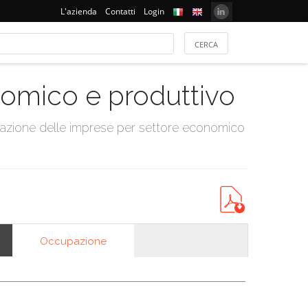
L'azienda
Contatti
Login
onomico e produttivo
tazione delle imprese per settore economico
Occupazione