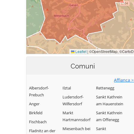
Comuni
Affianca 
Albersdorf-
Ilztal
Rettenegg
Prebuch
Ludersdorf-
Sankt Kathrein
Anger
Wilfersdorf
am Hauenstein
Birkfeld
Markt
Sankt Kathrein
Hartmannsdorf
am Offenegg
Fischbach
Miesenbach bei
Sankt
Fladnitz an der