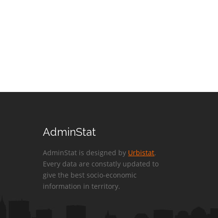
AdminStat
AdminStat is designed by
Urbistat
.
Every data are constatly updated to
give the best socio-economic
information in territory.