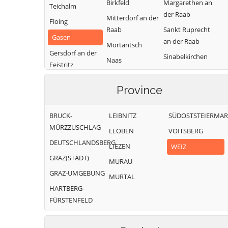
Birkfeld
Margarethen an
Teichalm
der Raab
Mitterdorf an der
Floing
Raab
Sankt Ruprecht
Gasen
an der Raab
Mortantsch
Gersdorf an der
Sinabelkirchen
Naas
Feistritz
Strallegg
Passail
Gleisdorf
Thannhausen
Province
Pischelsdorf am
Gutenberg-
Kulm
Weiz
Stenzengreith
BRUCK-
LEIBNITZ
SÜDOSTSTEIERMA
Puch bei Weiz
Hofstätten an
MÜRZZUSCHLAG
LEOBEN
VOITSBERG
Ratten
der Raab
DEUTSCHLANDSBERG
LIEZEN
WEIZ
GRAZ(STADT)
MURAU
GRAZ-UMGEBUNG
MURTAL
HARTBERG-
FÜRSTENFELD