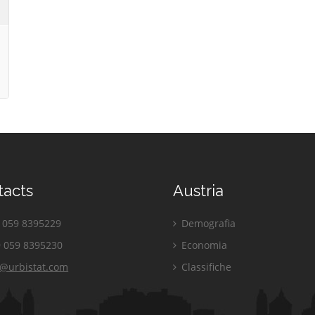
tacts
Austria
059 8395229
Demografia
 059 8395230
Economia
o@urbistat.com
Classifiche