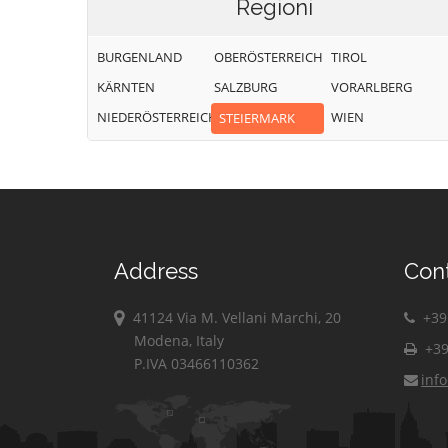
Regioni
BURGENLAND
OBERÖSTERREICH
TIROL
KÄRNTEN
SALZBURG
VORARLBERG
NIEDERÖSTERREICH
WIEN
STEIERMARK
Address
Con
41124 Via M. Vellani Marchi, 20
+39 
Modena, Italy
+39
P.IVA 03466110362
inf